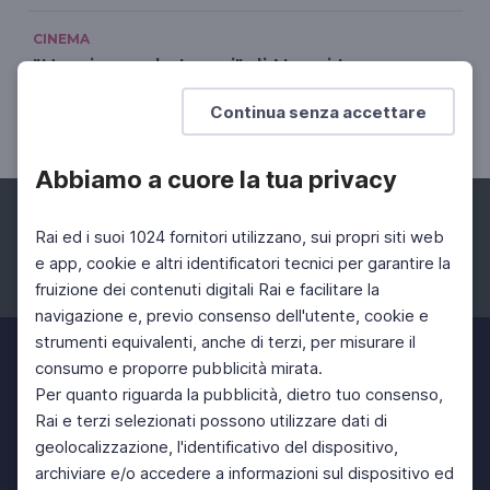
CINEMA
"Un giorno da Leoni" di Nanni Loy
Per commemorare il 25 aprile: l'Italia è libera dal
Continua senza accettare
nazifascismo
Abbiamo a cuore la tua privacy
Rai ed i suoi 1024 fornitori utilizzano, sui propri siti web
e app, cookie e altri identificatori tecnici per garantire la
fruizione dei contenuti digitali Rai e facilitare la
Facebook
Instagram
Twitter
navigazione e, previo consenso dell'utente, cookie e
strumenti equivalenti, anche di terzi, per misurare il
consumo e proporre pubblicità mirata.
Per quanto riguarda la pubblicità, dietro tuo consenso,
Rai e terzi selezionati possono utilizzare dati di
geolocalizzazione, l'identificativo del dispositivo,
archiviare e/o accedere a informazioni sul dispositivo ed