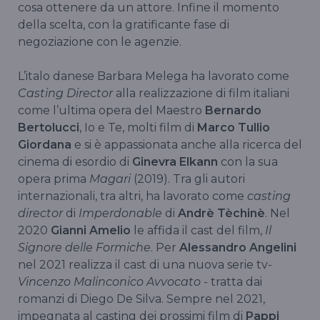
cosa ottenere da un attore. Infine il momento
della scelta, con la gratificante fase di
negoziazione con le agenzie.
L’italo danese Barbara Melega ha lavorato come
Casting Director
alla realizzazione di film italiani
come l’ultima opera del Maestro
Bernardo
Bertolucci
, Io e Te, molti film di
Marco Tullio
Giordana
e si è appassionata anche alla ricerca del
cinema di esordio di
Ginevra Elkann
con la sua
opera prima
Magari
(2019). Tra gli autori
internazionali, tra altri, ha lavorato come
casting
director
di
Imperdonable
di
Andrè Tèchinè
. Nel
2020
Gianni Amelio
le affida il cast del film,
Il
Signore delle Formiche
. Per
Alessandro Angelini
nel 2021 realizza il cast di una nuova serie tv-
Vincenzo Malinconico Avvocato
- tratta dai
romanzi di Diego De Silva. Sempre nel 2021,
impegnata al casting dei prossimi film di
Pappi