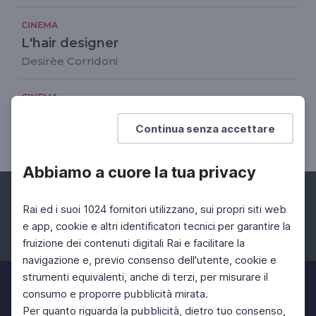
CINEMA
L'hair designer
Desirèe Corridoni
CINEMA
Il direttore della fotografia
Continua senza accettare
Giuseppe Lanci
Abbiamo a cuore la tua privacy
Rai ed i suoi 1024 fornitori utilizzano, sui propri siti web
e app, cookie e altri identificatori tecnici per garantire la
fruizione dei contenuti digitali Rai e facilitare la
Facebook
Instagram
Twitter
navigazione e, previo consenso dell'utente, cookie e
strumenti equivalenti, anche di terzi, per misurare il
consumo e proporre pubblicità mirata.
Per quanto riguarda la pubblicità, dietro tuo consenso,