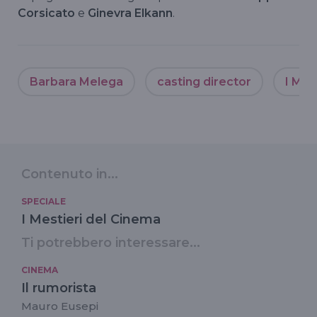
Corsicato
e
Ginevra Elkann
.
Barbara Melega
casting director
I Mes
Contenuto in...
SPECIALE
I Mestieri del Cinema
Ti potrebbero interessare...
CINEMA
Il rumorista
Mauro Eusepi