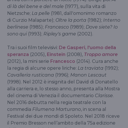
di là del bene e del male
(1977), sulla vita di
Nietzsche;
La pelle
(1981, dall'omonimo romanzo
di Curzio Malaparte);
Oltre la porta
(1982);
Interno
berlinese
(1985);
Francesco
(1989);
Dove siete? Io
sono qui
(1993);
Ripley's game
(2002).
Tra i suoi film televisivi:
De Gasperi, l'uomo della
speranza
(2005),
Einstein
(2008),
Troppo amore
(2012), la mini serie
Francesco
(2014). Cura anche
la regia di alcune opere liriche:
La traviata
(1992);
Cavalleria rusticana
(1996);
Manon Lescaut
(1998). Nel 2012 è insignita del David di Donatello
alla carriera e, lo stesso anno, presenta alla Mostra
del cinema di Venezia il documentario
Clarisse
.
Nel 2016 debutta nella regia teatrale con la
commedia
Filumena Marturano
, in scena al
Festival dei due mondi di Spoleto. Nel 2018 riceve
il Premio Bresson nell’ambito della 75a edizione