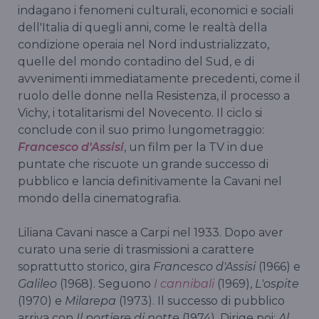
indagano i fenomeni culturali, economici e sociali
dell'Italia di quegli anni, come le realtà della
condizione operaia nel Nord industrializzato,
quelle del mondo contadino del Sud, e di
avvenimenti immediatamente precedenti, come il
ruolo delle donne nella Resistenza, il processo a
Vichy, i totalitarismi del Novecento. Il ciclo si
conclude con il suo primo lungometraggio:
Francesco d'Assisi
, un film per la TV in due
puntate che riscuote un grande successo di
pubblico e lancia definitivamente la Cavani nel
mondo della cinematografia.
Liliana Cavani nasce a Carpi nel 1933. Dopo aver
curato una serie di trasmissioni a carattere
soprattutto storico, gira
Francesco d'Assisi
(1966) e
Galileo
(1968). Seguono
I cannibali
(1969),
L'ospite
(1970) e
Milarepa
(1973). Il successo di pubblico
arriva con
Il portiere di notte
(1974). Dirige poi:
Al