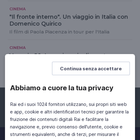
CINEMA
"Il fronte interno". Un viaggio in Italia con
Domenico Quirico
Il film di Paola Piacenza in tour per l'Italia
CINEMA
Venezia 80. La cerimonia di apertura
della Mostra
Continua senza accettare
Leone d'oro alla Carriera a Liliana Cavani
Abbiamo a cuore la tua privacy
Rai ed i suoi 1024 fornitori utilizzano, sui propri siti web
e app, cookie e altri identificatori tecnici per garantire la
fruizione dei contenuti digitali Rai e facilitare la
Facebook
Instagram
Twitter
navigazione e, previo consenso dell'utente, cookie e
strumenti equivalenti, anche di terzi, per misurare il