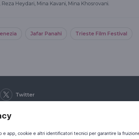
 Reza Heydari, Mina Kavani, Mina Khosrovani.
Venezia
Jafar Panahi
Trieste Film Festival
Twitter
acy
b e app, cookie e altri identificatori tecnici per garantire la fruizion