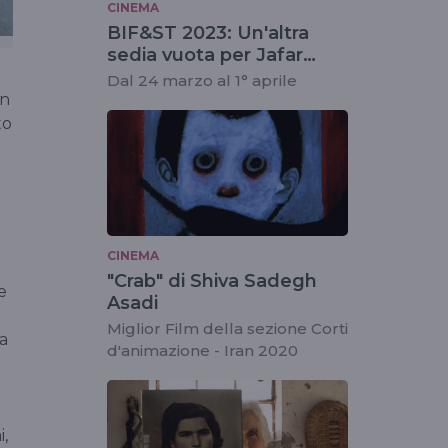
CINEMA
BIF&ST 2023: Un'altra
sedia vuota per Jafar
Panahi
Dal 24 marzo al 1° aprile
in
to
CINEMA
"Crab" di Shiva Sadegh
e
Asadi
Miglior Film della sezione Corti
 a
d'animazione - Iran 2020
i,