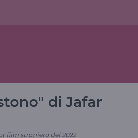
stono" di Jafar
or film straniero del 2022