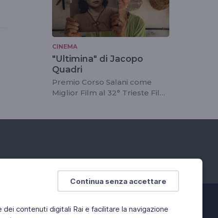
CINEMA
"Ultimina" di Jacopo
Quadri
Premio Corso Salani come
Miglior Film al 32° Trieste Film
Festival
Continua senza accettare
e dei contenuti digitali Rai e facilitare la navigazione