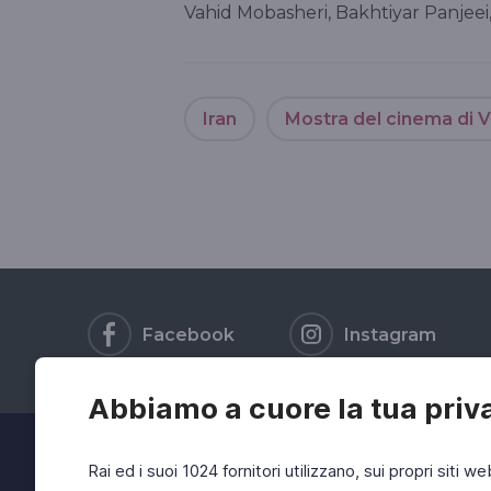
Vahid Mobasheri, Bakhtiyar Panjeei,
Iran
Mostra del cinema di 
Facebook
Instagram
Abbiamo a cuore la tua priv
Rai ed i suoi 1024 fornitori utilizzano, sui propri siti we