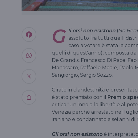
G
li orsi non esistono
(
No Bear
assoluto fra tutti quelli dist
caso a votare è stata la comm
quelli di quest'anno), composta da
De Grandis, Francesco Di Pace, Fabi
Manassero, Raffaele Meale, Paolo Me
Sangiorgio, Sergio Sozzo.
Girato in clandestinità e presentato
è stato premiato con il
Premio speci
critica "un inno alla libertà e al p
Venezia perché arrestato nel lugli
iraniano e condannato a sei anni di r
Gli orsi non esistono
è interpretato