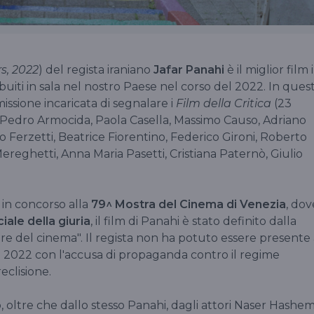
s, 2022
) del regista iraniano
Jafar Panahi
è il miglior film 
ribuiti in sala nel nostro Paese nel corso del 2022. In ques
issione incaricata di segnalare i
Film della Critica
(23
 Pedro Armocida, Paola Casella, Massimo Causo, Adriano
o Ferzetti, Beatrice Fiorentino, Federico Gironi, Roberto
reghetti, Anna Maria Pasetti, Cristiana Paternò, Giulio
 in concorso alla
79^ Mostra del Cinema di Venezia
, dov
ale della giuria
, il film di Panahi è stato definito dalla
otere del cinema". Il regista non ha potuto essere presente
o 2022 con l'accusa di propaganda contro il regime
eclisione.
, oltre che dallo stesso Panahi, dagli attori Naser Hashem