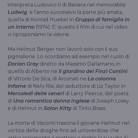
interpreta Ludovico II di Baviera nel memorabile
Ludwig
e l'anno successivo la parte più amata,
quella di Konrad Huebel in
Gruppo di famiglia in
un interno
(1974). E' questo il film di cui nel video
vi riproponiamo la visione.
Ma Helmut Berger non lavorò solo con il suo
pigmalione. Lo ricordiamo ad esempio nel ruolo di
Dorian Gray
diretto da Massimo Dallamano, in
quello di Alberto ne
Il giardino dei Finzi Contini
di Vittorio De Sica, di Arconati ne
La colonna
infame
di Nelo Risi, del seduttore di Liz Taylor in
Mercoledi delle ceneri
di Larry Peerce, del poeta
di
Una romantica donna inglese
di Joseph Losey
e di Helmut in
Salon Kitty
di Tinto Brass.
La morte di Visconti trascina il giovane Helmut nel
vortice delle droghe fino ad un'overdose che
arriva seriamente a mettere a rischio la sua vita. Si