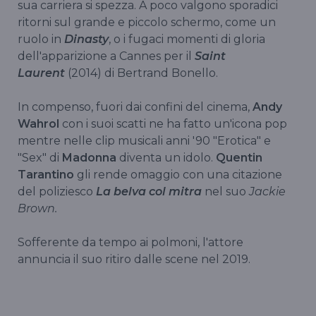
sua carriera si spezza. A poco valgono sporadici
ritorni sul grande e piccolo schermo, come un
ruolo in
Dinasty
, o i fugaci momenti di gloria
dell'apparizione a Cannes per il
Saint
Laurent
(2014) di Bertrand Bonello.
In compenso, fuori dai confini del cinema,
Andy
Wahrol
con i suoi scatti ne ha fatto un'icona pop
mentre nelle clip musicali anni '90 "Erotica" e
"Sex" di
Madonna
diventa un idolo.
Quentin
Tarantino
gli rende omaggio con una citazione
del poliziesco
La belva col mitra
nel suo
Jackie
Brown.
Sofferente da tempo ai polmoni, l'attore
annuncia il suo ritiro dalle scene nel 2019.