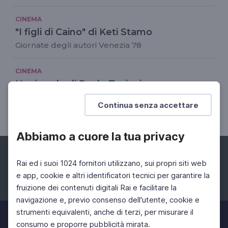
CINEMA
"I figli di Caino" di Keti Stamo
Giornate degli autori Venezia 78
CINEMA
Un ricordo di Paolo Taviani
Un'intervista del 2018 sul restauro de "La notte di
Continua senza accettare
San Lorenzo"
Abbiamo a cuore la tua privacy
Rai ed i suoi 1024 fornitori utilizzano, sui propri siti web
e app, cookie e altri identificatori tecnici per garantire la
fruizione dei contenuti digitali Rai e facilitare la
Facebook
Instagram
Twitter
navigazione e, previo consenso dell'utente, cookie e
strumenti equivalenti, anche di terzi, per misurare il
consumo e proporre pubblicità mirata.