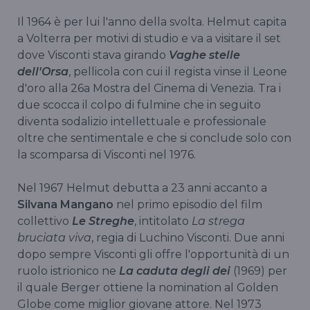
Il 1964 è per lui l'anno della svolta. Helmut capita
a Volterra per motivi di studio e va a visitare il set
dove Visconti stava girando
Vaghe stelle
dell'Orsa
, pellicola con cui il regista vinse il Leone
d'oro alla 26a Mostra del Cinema di Venezia. Tra i
due scocca il colpo di fulmine che in seguito
diventa sodalizio intellettuale e professionale
oltre che sentimentale e che si conclude solo con
la scomparsa di Visconti nel 1976.
Nel 1967 Helmut debutta a 23 anni accanto a
Silvana Mangano
nel primo episodio del film
collettivo
Le Streghe
, intitolato
La strega
bruciata viva
, regia di Luchino Visconti. Due anni
dopo sempre Visconti gli offre l'opportunità di un
ruolo istrionico ne
La caduta degli dei
(1969) per
il quale Berger ottiene la nomination al Golden
Globe come miglior giovane attore. Nel 1973