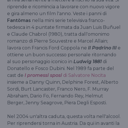
riprende e ricomincia a lavorare con nuovo vigore
e gira almeno un film l'anno. Veste i panni di
Fantômas
nella mini serie televisiva franco-
tedesca in 4 puntate firmata da Juan Luis Buñuel
e Claude Chabrol (1980), tratta dall'omonimo
romanzo di Pierre Souvestre e Marcel Allain;
lavora con Francis Ford Coppola ne
Il Padrino III
e
ottiene un buon successo personale ritornando
al suo personaggio iconico in
Ludwig 1881
di
Donatello e Fosco Dubini. Nel 1989 fa parte del
cast de
I promessi sposi
di Salvatore Nocita
insieme a Danny Quinn, Delphine Forest, Alberto
Sordi, Burt Lancaster, Franco Nero, F. Murray
Abraham, Dario Fo, Fernando Rey, Helmut
Berger, Jenny Seagrove, Piera Degli Esposti.
Nel 2004 un'altra caduta, questa volta nell'alcool.
Per riprendersi torna in Austria. Da qui in avanti la