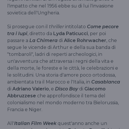
l'impatto che nel 1956 ebbe su di lui l'invasione
sovietica dell'Ungheria.
Si prosegue con il
thriller
intitolato
Come pecore
tra i lupi
, diretto da
Lyda Paticucci
, per poi
passare a
La Chimera
di
Alice Rohrwacher
, che
segue le vicende di Arthur e della sua banda di
"tombaroli", ladri di reperti archeologici, in
un'avventura che attraversa i regni della vita e
della morte, le foreste e le città, le celebrazioni e
le solitudini. Una storia d'amore poco ortodossa,
ambientata tra il Marocco e l'Italia, in
Casablanca
di
Adriano Valerio
, e
Disco Boy
di
Giacomo
Abbruzzese
che approfondisce il tema del
colonialismo nel mondo moderno tra Bielorussia,
Francia e Niger.
All'
Italian Film Week
quest'anno anche un