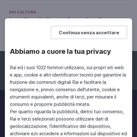
RAI CULTURA
La cultura italiana nel mondo: gli
appuntamenti di maggio 2024
Continua senza accettare
01 Mag 2024 > 31 Mag 2024
Abbiamo a cuore la tua privacy
Rai ed i suoi 1022 fornitori utilizzano, sui propri siti web
e app, cookie e altri identificatori tecnici per garantire la
fruizione dei contenuti digitali Rai e facilitare la
Facebook
Instagram
Twitter
navigazione e, previo consenso dell'utente, cookie e
strumenti equivalenti, anche di terzi, per misurare il
consumo e proporre pubblicità mirata.
Per quanto riguarda la pubblicità, dietro tuo consenso,
Rai e terzi selezionati possono utilizzare dati di
geolocalizzazione, l'identificativo del dispositivo,
archiviare e/o accedere a informazioni sul dispositivo ed