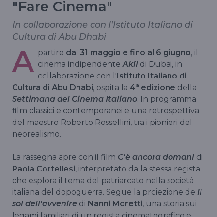
"Fare Cinema"
In collaborazione con l'Istituto Italiano di
Cultura di Abu Dhabi
A
partire
dal 31 maggio e fino al 6 giugno
, il
cinema indipendente
Akil
di Dubai, in
collaborazione con l'
Istituto Italiano di
Cultura di Abu Dhabi
, ospita la
4ª edizione
della
Settimana del Cinema Italiano
. In programma
film classici e contemporanei e una retrospettiva
del maestro Roberto Rossellini, tra i pionieri del
neorealismo.
La rassegna apre con il film
C'è ancora domani
di
Paola Cortellesi
, interpretato dalla stessa regista,
che esplora il tema del patriarcato nella società
italiana del dopoguerra. Segue la proiezione de
Il
sol dell'avvenire
di
Nanni Moretti
, una storia sui
legami familiari di un regista cinematografico e