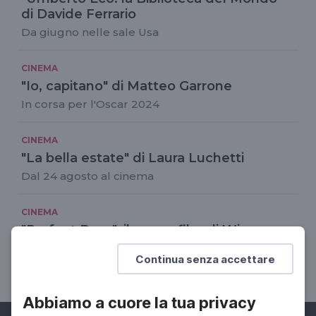
di Davide Ferrario
Da giugno nelle sale Usa
CINEMA
"Io, capitano" di Matteo Garrone
In corsa per l'Oscar 2024
CINEMA
"La bella estate" di Laura Luchetti
Dal 24 agosto al cinema
CINEMA
"Perfect Days", il nuovo film di Wim
Wenders
Continua senza accettare
In sala dal 4 gennaio 2024
Abbiamo a cuore la tua privacy