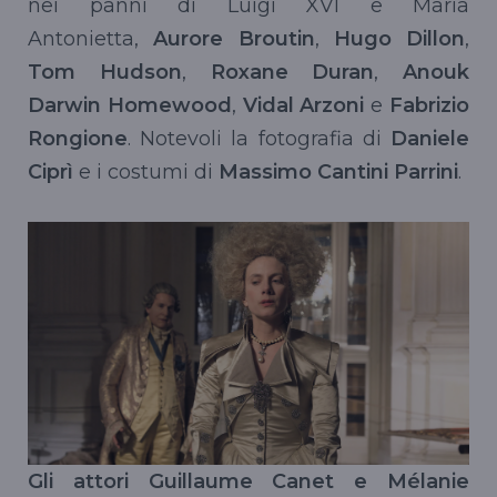
nei panni di Luigi XVI e Maria
Antonietta,
Aurore Broutin
,
Hugo Dillon
,
Tom Hudson
,
Roxane Duran
,
Anouk
Darwin Homewood
,
Vidal Arzoni
e
Fabrizio
Rongione
. Notevoli la fotografia di
Daniele
Ciprì
e i costumi di
Massimo Cantini Parrini
.
Gli attori Guillaume Canet e Mélanie