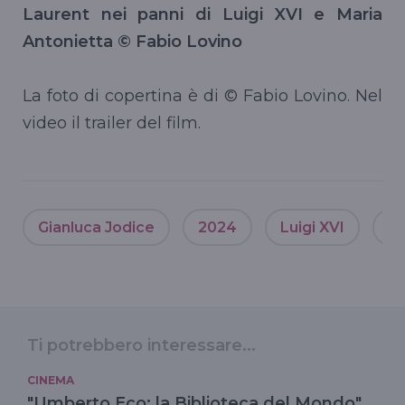
Laurent nei panni di Luigi XVI e Maria
Antonietta © Fabio Lovino
La foto di copertina è di © Fabio Lovino. Nel
video il trailer del film.
Gianluca Jodice
2024
Luigi XVI
Ra
Ti potrebbero interessare...
CINEMA
"Umberto Eco: la Biblioteca del Mondo"