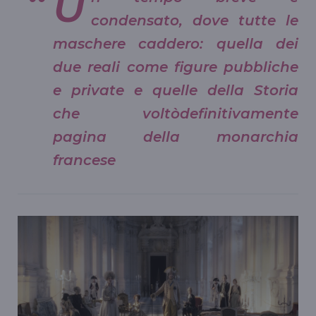
U
condensato, dove tutte le
maschere caddero: quella dei
due reali come figure pubbliche
e private e quelle della Storia
che voltòdefinitivamente
pagina della monarchia
francese