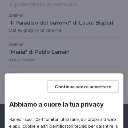
Ti potrebbero interessare...
CINEMA
"Il Paradiso del pavone" di Laura Bispuri
Dal 16 giugno al cinema
CINEMA
"Maria" di Pablo Larraín
In concorso
CINEMA
"America Latina" dei fratelli D'Innocenzo
Continua senza accettare
In sala dal 13 gennaio 2022
Abbiamo a cuore la tua privacy
Rai ed i suoi 1024 fornitori utilizzano, sui propri siti web
e app, cookie e altri identificatori tecnici per garantire la