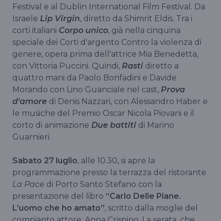
Festival e al Dublin International Film Festival. Da
Israele
Lip Virgin
, diretto da Shimrit Eldis. Tra i
corti italiani
Corpo unico
, già nella cinquina
speciale dei Corti d'argento Contro la violenza di
genere, opera prima dell'attrice Mia Benedetta,
con Vittoria Puccini. Quindi,
Rasti
diretto a
quattro mani da Paolo Bonfadini e Davide
Morando con Lino Guanciale nel cast,
Prova
d'amore
di Denis Nazzari, con Alessandro Haber e
le musiche del Premio Oscar Nicola Piovani e il
corto di animazione
Due battiti
di Marino
Guarnieri.
Sabato 27 luglio
, alle 10.30, si apre la
programmazione presso la terrazza del ristorante
La Pace
di Porto Santo Stefano con la
presentazione del libro
“Carlo Delle Piane.
L’uomo che ho amato”
, scritto dalla moglie del
compianto attore, Anna Crispino. La serata, che