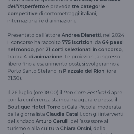
dell’imperfetto
e prevede
tre categorie
competitive
di cortometraggi: italiani,
internazionali e d’animazione.
Presentato dall’attore
Andrea Dianetti
, nel 2024
il concorso ha raccolto
775 iscrizioni
da
64 paesi
nel mondo
, per
21 corti selezionati in concorso
,
tra cui
4 di animazione
. Le proiezioni, a ingresso
libero fino a esaurimento posti, si svolgeranno a
Porto Santo Stefano in
Piazzale dei Rioni
(ore
21.30).
Il 26 luglio (ore 18:00) il
Pop Corn Festival
si apre
con la conferenza stampa inaugurale presso il
Boutique Hotel Torre
di Cala Piccola, moderata
dalla giornalista
Claudia Catalli
, con gli interventi
del sindaco
Arturo Cerulli
, dell’assessore al
turismo e alla cultura
Chiara Orsini
, della