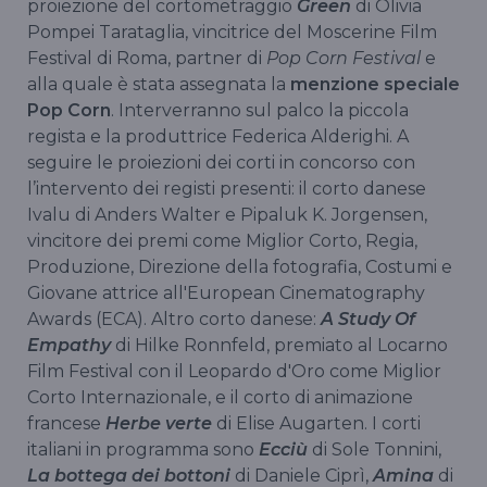
proiezione del cortometraggio
Green
di Olivia
Pompei Tarataglia, vincitrice del Moscerine Film
Festival di Roma, partner di
Pop Corn Festival
e
alla quale è stata assegnata la
menzione speciale
Pop Corn
. Interverranno sul palco la piccola
regista e la produttrice Federica Alderighi. A
seguire le proiezioni dei corti in concorso con
l’intervento dei registi presenti: il corto danese
Ivalu di Anders Walter e Pipaluk K. Jorgensen,
vincitore dei premi come Miglior Corto, Regia,
Produzione, Direzione della fotografia, Costumi e
Giovane attrice all'European Cinematography
Awards (ECA). Altro corto danese:
A Study Of
Empathy
di Hilke Ronnfeld, premiato al Locarno
Film Festival con il Leopardo d'Oro come Miglior
Corto Internazionale, e il corto di animazione
francese
Herbe verte
di Elise Augarten. I corti
italiani in programma sono
Ecciù
di Sole Tonnini,
La bottega dei bottoni
di Daniele Ciprì,
Amina
di