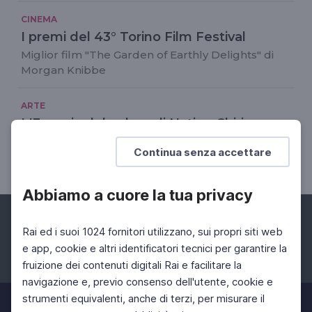
CINEMA
I premi del 43° Torino Film Festival
Miglior film "The Garden of Earthly Delights" di
Morgan Knibbe
ARTE
L'Energia del colore di Natino Chirico
Una mostra al Polo culturale Le Clarisse di
Continua senza accettare
Grosseto
Abbiamo a cuore la tua privacy
Rai ed i suoi 1024 fornitori utilizzano, sui propri siti web
e app, cookie e altri identificatori tecnici per garantire la
fruizione dei contenuti digitali Rai e facilitare la
Facebook
Instagram
Twitter
navigazione e, previo consenso dell'utente, cookie e
strumenti equivalenti, anche di terzi, per misurare il