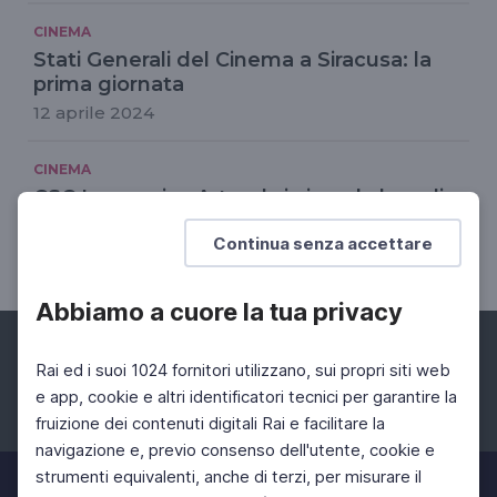
CINEMA
Stati Generali del Cinema a Siracusa: la
prima giornata
12 aprile 2024
CINEMA
CSC Immersive Arts: al via i workshop di
dicembre
Continua senza accettare
07 Dic 2023 > 19 Dic 2023
Abbiamo a cuore la tua privacy
Rai ed i suoi 1024 fornitori utilizzano, sui propri siti web
e app, cookie e altri identificatori tecnici per garantire la
fruizione dei contenuti digitali Rai e facilitare la
Facebook
Instagram
Twitter
navigazione e, previo consenso dell'utente, cookie e
strumenti equivalenti, anche di terzi, per misurare il