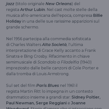
jazz
(titolo originale
New Orleans
) del
regista
Arthur Lubin
. Nel cast molte stelle della
musica afro-americana dell'epoca, compresa
Billie
Holiday
in una delle sue rarissime apparizioni sul
grande schermo.
Nel 1956 partecipa alla commedia sofisticata
di Charles Walters
Alta Società
,
l'ultima
interpretazione di Grace Kelly accanto a Frank
Sinatra e Bing Crosby. Rifacimento in chiave
semimusicale di
Scandalo a Filadelfia
(1940)
impreziosito dalle belle canzoni di Cole Porter e
dalla tromba di Louis Armstrong.
Sul set del film
Paris Blues
nel 1961 il
regista Martin Ritt lo impegna in un contesto
drammatico insieme a grandi star:
Sidney Poitier,
Paul Newman, Serge Reggiani
e
Joanne
Woodward.
Storie d'amore che si intrecciano con