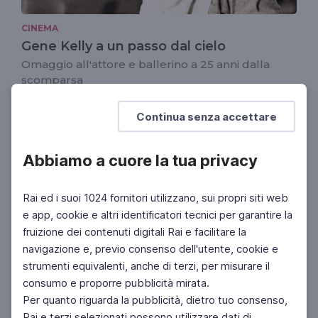
CINEMA
Gene Kelly a un passo dal cielo
Omaggio all'attore e ballerino a 25 anni dalla
scomparsa
Continua senza accettare
CINEMA
C'era una volta... Billy Wilder
A 20 anni dalla scomparsa del regista
Abbiamo a cuore la tua privacy
hollywoodiano
Rai ed i suoi 1024 fornitori utilizzano, sui propri siti web
e app, cookie e altri identificatori tecnici per garantire la
fruizione dei contenuti digitali Rai e facilitare la
navigazione e, previo consenso dell'utente, cookie e
strumenti equivalenti, anche di terzi, per misurare il
consumo e proporre pubblicità mirata.
Per quanto riguarda la pubblicità, dietro tuo consenso,
Rai e terzi selezionati possono utilizzare dati di