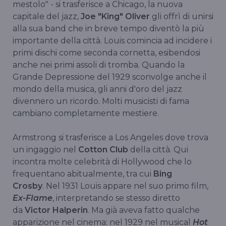
mestolo" - si trasferisce a Chicago, la nuova
capitale del jazz,
Joe "King" Oliver
gli offrì di unirsi
alla sua band che in breve tempo diventò la più
importante della città. Louis comincia ad incidere i
primi dischi come seconda cornetta, esibendosi
anche nei primi assoli di tromba. Quando la
Grande Depressione del 1929 sconvolge anche il
mondo della musica, gli anni d'oro del jazz
divennero un ricordo. Molti musicisti di fama
cambiano completamente mestiere.
Armstrong si trasferisce a Los Angeles dove trova
un ingaggio nel
Cotton Club
della città. Qui
incontra molte celebrità di Hollywood che lo
frequentano abitualmente, tra cui
Bing
Crosby
. Nel 1931 Louis appare nel suo primo film,
Ex-Flame
, interpretando se stesso diretto
da
Victor Halperin
. Ma già aveva fatto qualche
apparizione nel cinema: nel 1929 nel musical
Hot