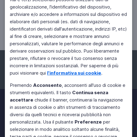
geolocalizzazione, l'identificativo del dispositivo,
archiviare e/o accedere a informazioni sul dispositivo ed
CINEMA
elaborare dati personali (es. dati di navigazione,
William Hurt, l'antidivo
identificatori derivati dall'autenticazione, indirizzi IP, etc)
Lutto nel mondo del cinema
al fine di creare, selezionare e mostrare annunci
personalizzati, valutare le performance degli annunci e
derivare osservazioni sul pubblico. Puoi liberamente
prestare, rifiutare o revocare il tuo consenso senza
incorrere in limitazioni sostanziali. Per saperne di più
puoi visionare qui
l'informativa sui cookie
.
Facebook
Instagram
Twitter
Premendo
Acconsento
, acconsenti all'uso di cookie e
strumenti equivalenti. Il tasto
Continua senza
accettare
chiude il banner, continuerai la navigazione
in assenza di cookie o altri strumenti di tracciamento
diversi da quelli tecnici e riceverai pubblicità non
personalizzata. Usa il pulsante
Preferenze
per
selezionare in modo analitico soltanto alcune finalità,
terze parti e cookie, negare il consenso o revocare