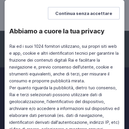
MUSICA
Concerto "L'amor mi fa remirare"
Continua senza accettare
10 Dic 2021 > 10 Dic 2021
Abbiamo a cuore la tua privacy
Rai ed i suoi 1024 fornitori utilizzano, sui propri siti web
e app, cookie e altri identificatori tecnici per garantire la
fruizione dei contenuti digitali Rai e facilitare la
Facebook
Instagram
Twitter
navigazione e, previo consenso dell'utente, cookie e
strumenti equivalenti, anche di terzi, per misurare il
consumo e proporre pubblicità mirata.
Per quanto riguarda la pubblicità, dietro tuo consenso,
Rai e terzi selezionati possono utilizzare dati di
geolocalizzazione, l'identificativo del dispositivo,
archiviare e/o accedere a informazioni sul dispositivo ed
elaborare dati personali (es. dati di navigazione,
identificatori derivati dall'autenticazione, indirizzi IP, etc)