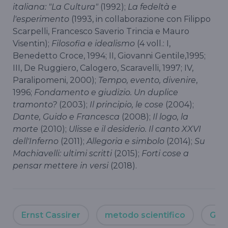
italiana: "La Cultura"
(1992);
La fedeltà e
l'esperimento
(1993, in collaborazione con Filippo
Scarpelli, Francesco Saverio Trincia e Mauro
Visentin);
Filosofia e idealismo
(4 voll.: I,
Benedetto Croce, 1994; II, Giovanni Gentile,1995;
III, De Ruggiero, Calogero, Scaravelli, 1997; IV,
Paralipomeni, 2000);
Tempo, evento, divenire
,
1996;
Fondamento e giudizio. Un duplice
tramonto?
(2003);
Il principio, le cose
(2004);
Dante, Guido e Francesca
(2008);
Il logo, la
morte
(2010);
Ulisse e il desiderio. Il canto XXVI
dell'Inferno
(2011);
Allegoria e simbolo
(2014);
Su
Machiavelli: ultimi scritti
(2015);
Forti cose a
pensar mettere in versi
(2018).
Ernst Cassirer
metodo scientifico
Gen