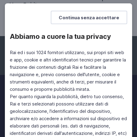
Ugo Spirito
Il problematicismo e la comprensione del
Continua senza accettare
presente
Abbiamo a cuore la tua privacy
Rai ed i suoi 1024 fornitori utilizzano, sui propri siti web
e app, cookie e altri identificatori tecnici per garantire la
fruizione dei contenuti digitali Rai e facilitare la
Facebook
Instagram
Twitter
navigazione e, previo consenso dell'utente, cookie e
strumenti equivalenti, anche di terzi, per misurare il
consumo e proporre pubblicità mirata.
Per quanto riguarda la pubblicità, dietro tuo consenso,
Rai e terzi selezionati possono utilizzare dati di
geolocalizzazione, l'identificativo del dispositivo,
archiviare e/o accedere a informazioni sul dispositivo ed
elaborare dati personali (es. dati di navigazione,
identificatori derivati dall'autenticazione, indirizzi IP, etc)