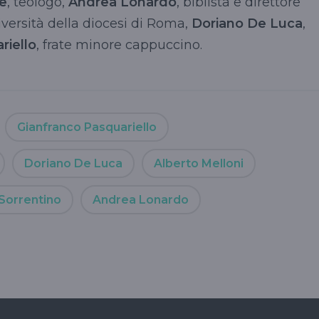
e
, teologo,
Andrea Lonardo
, biblista e direttore
niversità della diocesi di Roma,
Doriano De Luca
,
riello
, frate minore cappuccino.
Gianfranco Pasquariello
Doriano De Luca
Alberto Melloni
Sorrentino
Andrea Lonardo