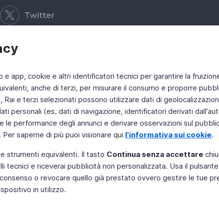
Twitter
acy
b e app, cookie e altri identificatori tecnici per garantire la fruizion
ivalenti, anche di terzi, per misurare il consumo e proporre pubbli
Rai e terzi selezionati possono utilizzare dati di geolocalizzazione,
 personali (es. dati di navigazione, identificatori derivati dall'auten
e le performance degli annunci e derivare osservazioni sul pubblico
. Per saperne di più puoi visionare qui
l'informativa sui cookie
.
 e strumenti equivalenti. Il tasto
Continua senza accettare
chiu
li tecnici e riceverai pubblicità non personalizzata. Usa il pulsant
 il consenso o revocare quello già prestato ovvero gestire le tue p
positivo in utilizzo.