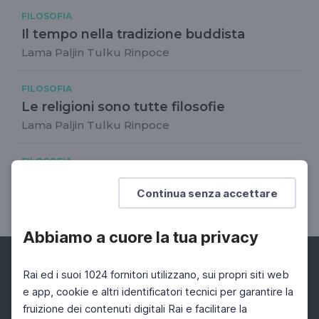
FILOSOFIA
Il tempo nella tradizione buddista
Lama Paljin Tulku Rinpoce
FILOSOFIA
Le religioni sono tutte filosofie
Lama Paljin Tulku Rinpoce
FILOSOFIA
Il grande tema del risveglio
Continua senza accettare
Lama Paljin Tulku Rinpoce
Abbiamo a cuore la tua privacy
Rai ed i suoi 1024 fornitori utilizzano, sui propri siti web
e app, cookie e altri identificatori tecnici per garantire la
fruizione dei contenuti digitali Rai e facilitare la
Facebook
Instagram
Twitter