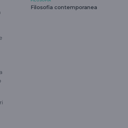
FILOSOFIA
Filosofia contemporanea
a
e
la
o
ri