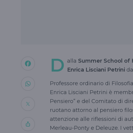
D
alla
Summer
School of
Enrica
Lisciani
Petrini
da
Professore ordinario di Filosofia
Enrica
Lisciani
Petrini
è membro 
Pensiero” e del Comitato di direzi
ruotano attorno al pensiero fil
attenzione alle riflessioni di 
Merleau-Ponty
e
Deleuze
. I ve