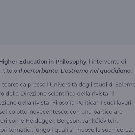
Higher
Education
in
Philosophy
, l'intervento di
l titolo
Il perturbante
.
L'estremo nel quotidiano
.
 teoretica presso l’Università degli studi di Salerno
della Direzione scientifica della rivista “Il
one della rivista “Filosofia Politica”. I suoi lavori
osofico otto-novecentesco, con una particolare
autori come Heidegger,
Bergson
,
Jankélévitch
,
ttori tematici, lungo i quali si muove la sua ricerca,