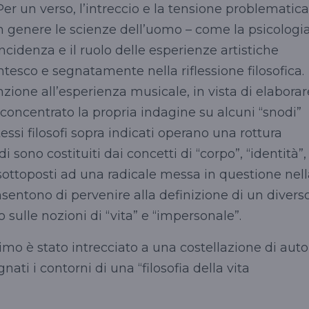
er un verso,
l’intreccio
e la tensione problematica
e in genere le scienze dell’uomo – come la psicologi
’incidenza e il ruolo delle esperienze artistiche
ntesco e segnatamente nella riflessione filosofica.
zione all’esperienza musicale, in vista di elaborar
 concentrato la propria indagine su alcuni “snodi”
stessi filosofi sopra indicati operano una rottura
di sono costituiti dai concetti di “corpo”, “identità”,
, sottoposti ad una radicale messa in questione nel
nsentono di pervenire alla definizione di un divers
o sulle nozioni di “vita” e “impersonale”.
o è stato intrecciato a una costellazione di auto
ati i contorni di una “filosofia della vita