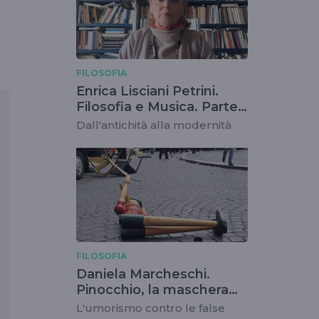
FILOSOFIA
Enrica Lisciani Petrini.
Filosofia e Musica. Parte
I
Dall'antichità alla modernità
FILOSOFIA
Daniela Marcheschi.
Pinocchio, la maschera
della verità
L'umorismo contro le false