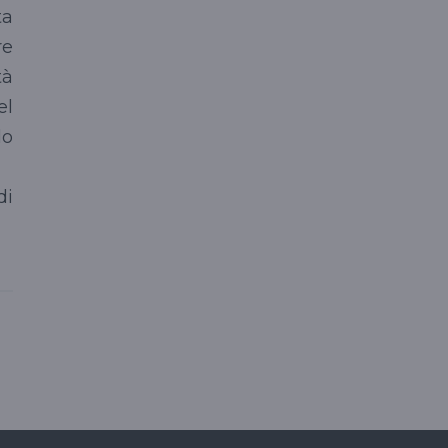
ta
re
tà
el
lo
di