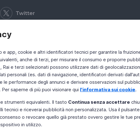
Twitter
acy
b e app, cookie e altri identificatori tecnici per garantire la fruizion
ivalenti, anche di terzi, per misurare il consumo e proporre pubbli
Rai e terzi selezionati possono utilizzare dati di geolocalizzazione,
 personali (es. dati di navigazione, identificatori derivati dall'auten
e le performance degli annunci e derivare osservazioni sul pubblico
. Per saperne di più puoi visionare qui
l'informativa sui cookie
.
 e strumenti equivalenti. Il tasto
Continua senza accettare
chiu
li tecnici e riceverai pubblicità non personalizzata. Usa il pulsant
 il consenso o revocare quello già prestato ovvero gestire le tue p
positivo in utilizzo.