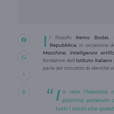
I
l filosofo
Remo Bodei
, 
Repubblica
, in occasione d
Macchine, intelligenza artifi
fondatore dell'
Istituto italiano
parla del concetto di identità vi
I
n rete l’identità
plurima, potendo og
tutti i rischi che ques