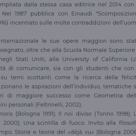
mpliata dalla stessa casa editrice nel 2014 con 
". Nel 1987 pubblica con Einaudi "Scomposizion
2016) incentrato sulle molte contraddizioni dell’uo
 internazionale le sue opere maggiori sono sta
insegnato, oltre che alla Scuola Normale Superiore
negli Stati Uniti, alla University of California L
tà di comunicare, sia con gli studenti che con 
su temi scottanti come la ricerca della felici
izionano le aspirazioni dell’individuo, tematiche 
libri di maggiore successo come Geometria del
tini personali (Feltrinelli, 2002).
moris (Bologna 1991); Il noi diviso (Torino 1998); 
2000); Una scintilla di fuoco. Invito alla filosof
mpo. Storie e teorie del «déjà vu» (Bologna 2006