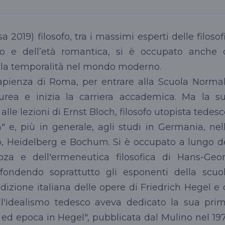
 2019) filosofo, tra i massimi esperti delle filosof
sco e dell’età romantica, si è occupato anche 
ella temporalità nel mondo moderno.
 Sapienza di Roma, per entrare alla Scuola Norma
aurea e inizia la carriera accademica. Ma la s
lle lezioni di Ernst Bloch, filosofo utopista tedesc
a" e, più in generale, agli studi in Germania, nel
go, Heidelberg e Bochum. Si è occupato a lungo d
oza e dell'ermeneutica filosofica di Hans-Geo
ondendo soprattutto gli esponenti della scuo
edizione italiana delle opere di Friedrich Hegel e 
l'idealismo tedesco aveva dedicato la sua pri
 ed epoca in Hegel", pubblicata dal Mulino nel 19