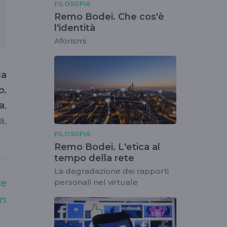
FILOSOFIA
Remo Bodei. Che cos'è
l'identità
Aforismi
la
o.
a
,
a,
FILOSOFIA
Remo Bodei. L'etica al
tempo della rete
La degradazione dei rapporti
re
personali nel virtuale
on