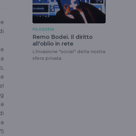
ie
FILOSOFIA
di
Remo Bodei. Il diritto
all'oblio in rete
le
L'invasione "social" della nostra
sfera privata
ua
o,
le
el
rg
la
di
ma
75