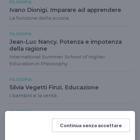
FILOSOFIA
Ivano Dionigi. Imparare ad apprendere
La funzione della scuola
FILOSOFIA
Jean-Luc Nancy. Potenza e impotenza
della ragione
International Summer School of Higher
Education in Philosophy
FILOSOFIA
Silvia Vegetti Finzi. Educazione
I bambini e la verità
FILOSOFIA
Intervista ad Aldo Masullo
Continua senza accettare
Filosofia, passione e politica