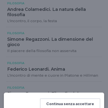
FILOSOFIA
Andrea Colamedici. La natura della
filosofia
L'incontro, il corpo, la festa
FILOSOFIA
Simone Regazzoni. La dimensione del
gioco
Il piacere della filosofia non asservita
FILOSOFIA
Federico Leonardi. Anima
L'incontro di mente e cuore in Platone e Hillman
FILOSOFIA
Simone Regazzoni. Filosofia del
combattimento
Continua senza accettare
Popsophia 2024