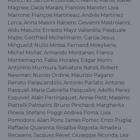
Auricchio; Jan Dirk Loorbach; Marino Maffei; Xavier
Magnee; Dacia Maraini; Francois Marotin; Livia
Marrone; François Martineau; Andrés Martínez
Lorca; Anna Masoni Rainero; Giovanni Mastroianni;
Aldo Masullo; Ernesto Mayz Vallenilla; Pasquale
Mazio; Gottfried Michellmann; Garcia Jesus
Mingueld; Nullo Minissi; Fernand Moeykens;
Michel Mollat; Armando Montanari; Franco
Montemagno; Fabio Morales; Edgar Morin;
Antonino Murmura; Salvatore Natoli; Robert
Newman; Nuccio Ordine; Maurizio Pagano;
Renato Parascandolo; Antonio Parlato; Antonio
Pasquali; Maria Gabriella Pasqualini; Adolfo Perez
Esquivel; Alain Perrinjaquet; Annie Petit; Massimo
Piattelli Palmarini; Bruno Pinchard; Margherita
Pinera; Stefano Poggi; Andrea Poma; Livia
Pomodoro; Alain Pons; James Porter; Enzo Puglia;
Raffaele Quaranta; Rosalba Ragosta; Amadeu
Recasens; Jacques Revel; Giuseppe Riconda; Lea