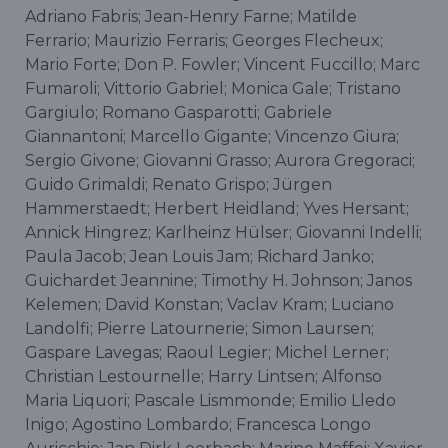
Adriano Fabris; Jean-Henry Farne; Matilde
Ferrario; Maurizio Ferraris; Georges Flecheux;
Mario Forte; Don P. Fowler; Vincent Fuccillo; Marc
Fumaroli; Vittorio Gabriel; Monica Gale; Tristano
Gargiulo; Romano Gasparotti; Gabriele
Giannantoni; Marcello Gigante; Vincenzo Giura;
Sergio Givone; Giovanni Grasso; Aurora Gregoraci;
Guido Grimaldi; Renato Grispo; Jürgen
Hammerstaedt; Herbert Heidland; Yves Hersant;
Annick Hingrez; Karlheinz Hülser; Giovanni Indelli;
Paula Jacob; Jean Louis Jam; Richard Janko;
Guichardet Jeannine; Timothy H. Johnson; Janos
Kelemen; David Konstan; Vaclav Kram; Luciano
Landolfi; Pierre Latournerie; Simon Laursen;
Gaspare Lavegas; Raoul Legier; Michel Lerner;
Christian Lestournelle; Harry Lintsen; Alfonso
Maria Liquori; Pascale Lismmonde; Emilio Lledo
Inigo; Agostino Lombardo; Francesca Longo