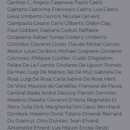
Cardoso L.; Angelo Casanova; Paolo Casini;
Gaetano Castorina; Francesco Castro; Luis Castro
Leiva; Umberto Cerroni; Niculae Cerveni;
Giampaolo Cesare; Carlo Ciliberto; Diskin Clay;
Paul Cobben; Gaetano Coduti; Raffaele
Colapietra; Rafael Tomas Colderz; Umberto
Colombo; Giovanni Conso; Claude-Michel Corcos;
Nestor Louis Cordero; Michael Cosgrave; Girolamo
Cotroneo; Philippe Cuvillier; Guido D'Agostino;
Felipe De La Fuente; Girolamo De Liguori; Romeo
De Maio; Luigi De Matteo; Jas De Mul; Gabriele De
Rosa; Luigi De Rosa; Carla Sabine De Rosa; Hent
De Vries; Maurice de Gandillac; Francesc de Paula
Caminal Badia; André Decocq; Patrich Dernhier;
Massimo Desiato; Giovanni Di Nola; Reginaldo Di
Piero; Julia Dick; Margherita Dini Ciacci; Bernhard
Dombek; Massimo Donà; Tiziano Dorandi; Bernard
Du Granrut; Otto Duintier; Jean Ehrard;
Antoinette Ehrard; Luis Miguel Enciso Recio;