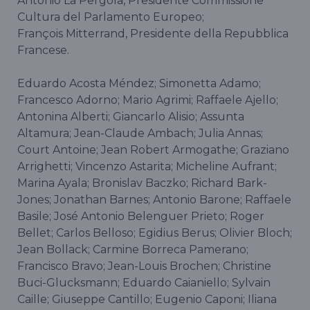
Antonio La Pergola, Presidente Commissione
Cultura del Parlamento Europeo;
François Mitterrand, Presidente della Repubblica
Francese.
Eduardo Acosta Méndez; Simonetta Adamo;
Francesco Adorno; Mario Agrimi; Raffaele Ajello;
Antonina Alberti; Giancarlo Alisio; Assunta
Altamura; Jean-Claude Ambach; Julia Annas;
Court Antoine; Jean Robert Armogathe; Graziano
Arrighetti; Vincenzo Astarita; Micheline Aufrant;
Marina Ayala; Bronislav Baczko; Richard Bark-
Jones; Jonathan Barnes; Antonio Barone; Raffaele
Basile; José Antonio Belenguer Prieto; Roger
Bellet; Carlos Belloso; Egidius Berus; Olivier Bloch;
Jean Bollack; Carmine Borreca Pamerano;
Francisco Bravo; Jean-Louis Brochen; Christine
Buci-Glucksmann; Eduardo Caianiello; Sylvain
Caille; Giuseppe Cantillo; Eugenio Caponi; Iliana