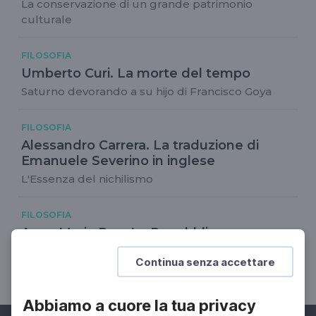
La conservazione di un grande patrimonio
culturale
FILOSOFIA
Umberto Curi. La morte del tempo
Saturno devorando a su hijo di Francisco Goya
FILOSOFIA
Alessandro Carrera. La traduzione di
Emanuele Severino in inglese
L'Essenza del nichilismo
FILOSOFIA
Anna Maria Rao. La Repubblica
napoletana del 1799
Continua senza accettare
L'attualità di una sconfitta
Abbiamo a cuore la tua privacy