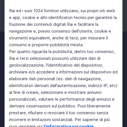
Rai ed i suoi 1024 fornitori utilizzano, sui propri siti web
e app, cookie e altri identificatori tecnici per garantire la
fruizione dei contenuti digitali Rai e facilitare la
Facebook
Instagram
Twitter
navigazione e, previo consenso dell'utente, cookie e
strumenti equivalenti, anche di terzi, per misurare il
consumo e proporre pubblicità mirata.
Per quanto riguarda la pubblicità, dietro tuo consenso,
Rai e terzi selezionati possono utilizzare dati di
geolocalizzazione, l'identificativo del dispositivo,
archiviare e/o accedere a informazioni sul dispositivo ed
elaborare dati personali (es. dati di navigazione,
identificatori derivati dall'autenticazione, indirizzi IP, etc)
al fine di creare, selezionare e mostrare annunci
personalizzati, valutare le performance degli annunci e
derivare osservazioni sul pubblico. Puoi liberamente
prestare, rifiutare o revocare il tuo consenso senza
incorrere in limitazioni sostanziali. Per saperne di più
puoi visionare qui
l'informativa sui cookie
.