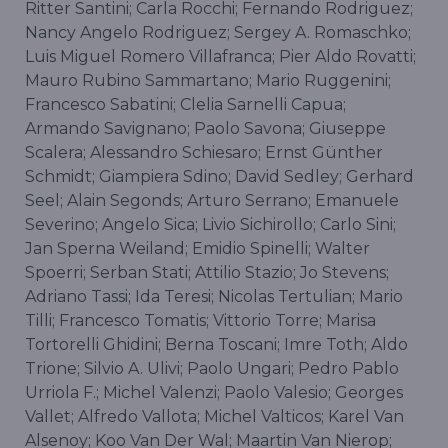
Ritter Santini; Carla Rocchi; Fernando Rodriguez;
Nancy Angelo Rodriguez; Sergey A. Romaschko;
Luis Miguel Romero Villafranca; Pier Aldo Rovatti;
Mauro Rubino Sammartano; Mario Ruggenini;
Francesco Sabatini; Clelia Sarnelli Capua;
Armando Savignano; Paolo Savona; Giuseppe
Scalera; Alessandro Schiesaro; Ernst Günther
Schmidt; Giampiera Sdino; David Sedley; Gerhard
Seel; Alain Segonds; Arturo Serrano; Emanuele
Severino; Angelo Sica; Livio Sichirollo; Carlo Sini;
Jan Sperna Weiland; Emidio Spinelli; Walter
Spoerri; Serban Stati; Attilio Stazio; Jo Stevens;
Adriano Tassi; Ida Teresi; Nicolas Tertulian; Mario
Tilli; Francesco Tomatis; Vittorio Torre; Marisa
Tortorelli Ghidini; Berna Toscani; Imre Toth; Aldo
Trione; Silvio A. Ulivi; Paolo Ungari; Pedro Pablo
Urriola F.; Michel Valenzi; Paolo Valesio; Georges
Vallet; Alfredo Vallota; Michel Valticos; Karel Van
Alsenoy; Koo Van Der Wal; Maartin Van Nierop;