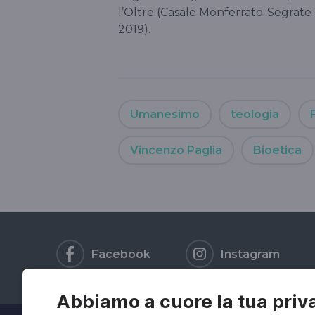
l’Oltre (Casale Monferrato-Segrate 
2019).
Umanesimo
teologia
Vincenzo Paglia
Bioetica
Facebook
Instagram
Abbiamo a cuore la tua priv