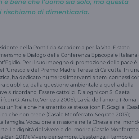
 non è bene che l’uomo sia solo, ma questa
i rischiamo di dimenticarla.
esidente della Pontificia Accademia per la Vita. È stato
enismo e Dialogo della Conferenza Episcopale Italiana 
ant’Egidio. Per il suo impegno di promozione della pace è
dell’Unesco e del Premio Madre Teresa di Calcutta. In un
tica, ha dedicato numerosi interventi a temi connessi co
fera pubblica, dalla questione ambientale a quella della
ave si ricordano: Essere cattolici. Dialoghi con S. Gaeta
ri (con G. Amato, Venezia 2006); La via dell’amore (Roma
u un’Italia che ha smarrito se stessa (con F. Scaglia, Casa
ico che non crede (Casale Monferrato-Segrate 2013);
 La famiglia. Vocazione e missione nella Chiesa e nel mond
rte. La dignità del vivere e del morire (Casale Monferrato
ma-Bari 2017); Vivere per sempre. L’esistenza, il tempo e