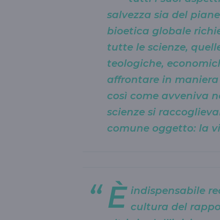
salvezza sia del piane
bioetica globale rich
tutte le scienze, quell
teologiche, economich
affrontare in maniera o
così come avveniva ne
scienze si raccoglieva
comune oggetto: la vi
È
indispensabile re
cultura del rappor