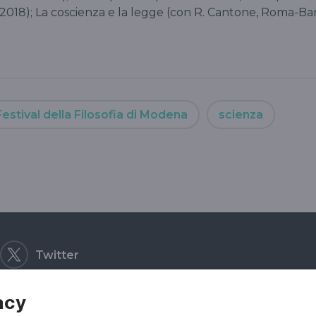
2018); La coscienza e la legge (con R. Cantone, Roma-Bar
Festival della Filosofia di Modena
scienza
Twitter
acy