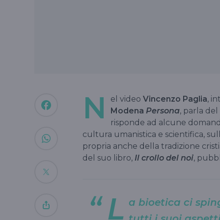
N
el video
Vincenzo Paglia
, i
Modena
Persona
, parla de
risponde ad alcune domande s
cultura umanistica e scientifica, s
propria anche della tradizione cristi
del suo libro,
Il crollo del noi
, pubb
L
a bioetica ci spin
tutti i suoi aspet