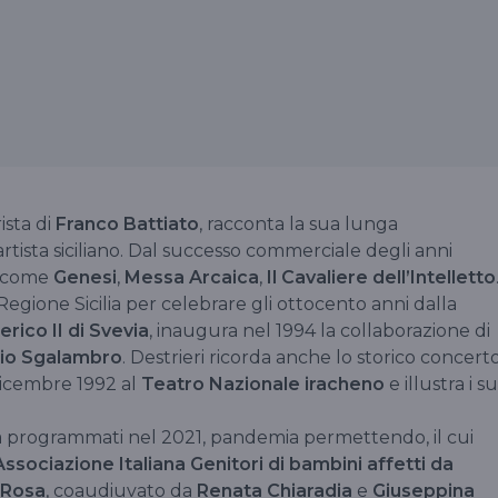
rista di
Franco Battiato
, racconta la sua lunga
rtista siciliano. Dal successo commerciale degli anni
, come
Genesi
,
Messa Arcaica
,
Il Cavaliere dell’Intelletto
egione Sicilia per celebrare gli ottocento anni dalla
rico II di Svevia
, inaugura nel 1994 la collaborazione di
io Sgalambro
. Destrieri ricorda anche lo storico concert
dicembre 1992 al
Teatro Nazionale iracheno
e illustra i su
nza programmati nel 2021, pandemia permettendo, il cui
Associazione Italiana Genitori di bambini affetti da
 Rosa
, coaudiuvato da
Renata Chiaradia
e
Giuseppina