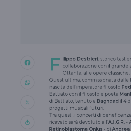
F
ilippo Destrieri
, storico tastie
collaborazione con il grande a
Ottanta, alle opere classiche
Quest'ultima, commissionata dalla R
nascita dell'imperatore filosofo
Fede
Battiato con il filosofo e poeta
Manl
di Battiato, tenuto a
Baghdad
il 4 
progetti musicali futuri.
Tra questi, i concerti di benefice
ricavato sarà devoluto all'
A.I.G.R.
-
Retinoblastoma Onlus
- di
Andrea