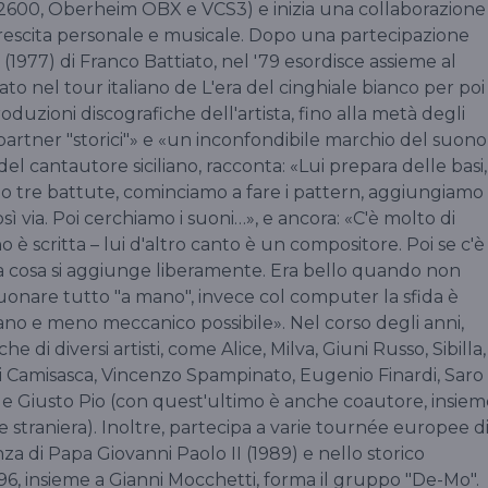
P 2600, Oberheim OBX e VCS3) e inizia una collaborazione
rescita personale e musicale. Dopo una partecipazione
(1977) di Franco Battiato, nel '79 esordisce assieme al
tiato nel tour italiano de L'era del cinghiale bianco per poi
roduzioni discografiche dell'artista, fino alla metà degli
partner "storici"» e «un inconfondibile marchio del suono
l cantautore siciliano, racconta: «Lui prepara delle basi,
 o tre battute, cominciamo a fare i pattern, aggiungiamo
ì via. Poi cerchiamo i suoni…», e ancora: «C'è molto di
no è scritta – lui d'altro canto è un compositore. Poi se c'è
a cosa si aggiunge liberamente. Era bello quando non
uonare tutto "a mano", invece col computer la sfida è
ano e meno meccanico possibile». Nel corso degli anni,
e di diversi artisti, come Alice, Milva, Giuni Russo, Sibilla,
ri Camisasca, Vincenzo Spampinato, Eugenio Finardi, Saro
 e Giusto Pio (con quest'ultimo è anche coautore, insiem
 straniera). Inoltre, partecipa a varie tournée europee d
enza di Papa Giovanni Paolo II (1989) e nello storico
6, insieme a Gianni Mocchetti, forma il gruppo "De-Mo".