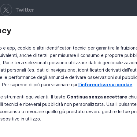
Twitter
acy
b e app, cookie e altri identificatori tecnici per garantire la fruizion
ivalenti, anche di terzi, per misurare il consumo e proporre pubbli
Rai e terzi selezionati possono utilizzare dati di geolocalizzazione,
 personali (es. dati di navigazione, identificatori derivati dall'auten
e le performance degli annunci e derivare osservazioni sul pubblico
. Per saperne di più puoi visionare qui
l'informativa sui cookie
.
 e strumenti equivalenti. Il tasto
Continua senza accettare
chiu
li tecnici e riceverai pubblicità non personalizzata. Usa il pulsant
 il consenso o revocare quello già prestato ovvero gestire le tue p
positivo in utilizzo.