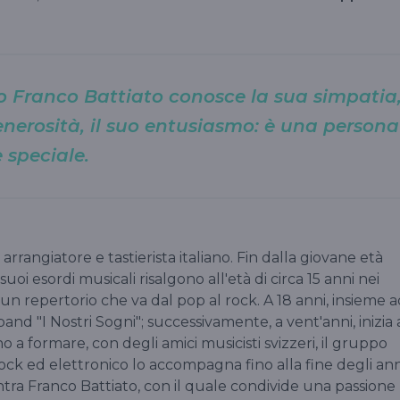
o Franco Battiato conosce la sua simpatia
nerosità, il suo entusiasmo: è una persona
e speciale.
rrangiatore e tastierista italiano. Fin dalla giovane età
I suoi esordi musicali risalgono all'età di circa 15 anni nei
 un repertorio che va dal pop al rock. A 18 anni, insieme 
and "I Nostri Sogni"; successivamente, a vent'anni, inizia 
o a formare, con degli amici musicisti svizzeri, il gruppo
ck ed elettronico lo accompagna fino alla fine degli ann
ntra Franco Battiato, con il quale condivide una passione