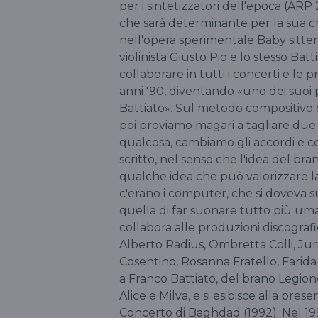
per i sintetizzatori dell'epoca (AR
che sarà determinante per la sua c
nell'opera sperimentale Baby sitter 
violinista Giusto Pio e lo stesso Bat
collaborare in tutti i concerti e le p
anni '90, diventando «uno dei suoi 
Battiato». Sul metodo compositivo de
poi proviamo magari a tagliare due
qualcosa, cambiamo gli accordi e cos
scritto, nel senso che l'idea del bra
qualche idea che può valorizzare l
c'erano i computer, che si doveva s
quella di far suonare tutto più um
collabora alle produzioni discografich
Alberto Radius, Ombretta Colli, Ju
Cosentino, Rosanna Fratello, Farida
a Franco Battiato, del brano Legione
Alice e Milva, e si esibisce alla pres
Concerto di Baghdad (1992). Nel 199