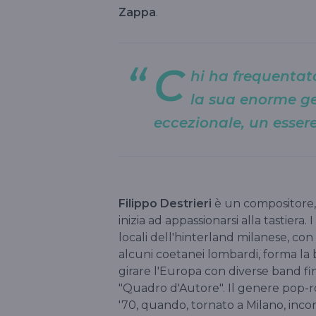
Zappa
.
C
hi ha frequentat
la sua enorme ge
eccezionale, un esser
Filippo Destrieri
è un compositore, a
inizia ad appassionarsi alla tastiera. 
locali dell'hinterland milanese, con
alcuni coetanei lombardi, forma la b
girare l'Europa con diverse band fin
"Quadro d'Autore". Il genere pop-ro
'70, quando, tornato a Milano, inco