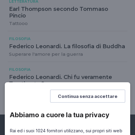
LETTERATURA
Earl Thompson secondo Tommaso
Pincio
Tattooo
FILOSOFIA
Federico Leonardi. La filosofia di Buddha
Superare l'amore per la guerra
FILOSOFIA
Federico Leonardi. Chi fu veramente
Zarathustra?
Tra Pitagora e Platone, tra ebraismo e
Continua senza accettare
cristianesimo
Abbiamo a cuore la tua privacy
Rai ed i suoi 1024 fornitori utilizzano, sui propri siti web