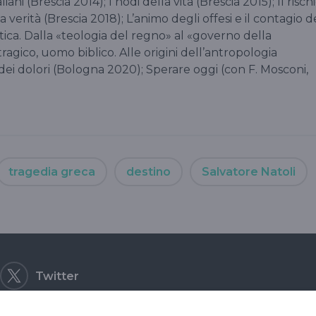
iani (Brescia 2014); I nodi della vita (Brescia 2015); Il risch
a verità (Brescia 2018); L’animo degli offesi e il contagio d
itica. Dalla «teologia del regno» al «governo della
agico, uomo biblico. Alle origini dell’antropologia
dei dolori (Bologna 2020); Sperare oggi (con F. Mosconi,
tragedia greca
destino
Salvatore Natoli
Twitter