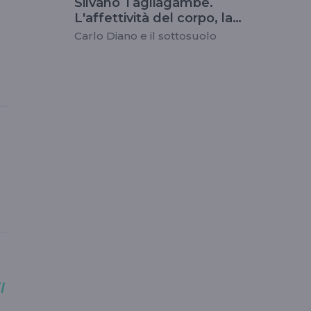
Silvano Tagliagambe.
L'affettività del corpo, la
carne e il dolore
Carlo Diano e il sottosuolo
l