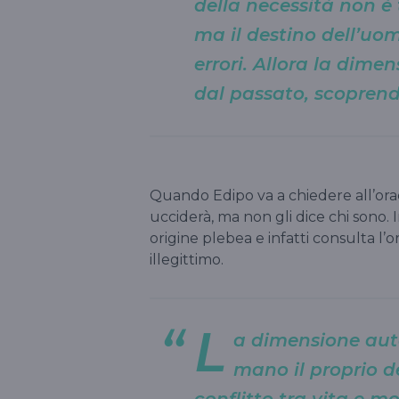
della necessità non è
ma il destino dell’uo
errori. Allora la dime
dal passato, scoprend
Quando Edipo va a chiedere all’oraco
ucciderà, ma non gli dice chi sono.
origine plebea e infatti consulta l’
illegittimo.
L
a dimensione auto
mano il proprio de
conflitto tra vita e m