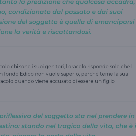
 tanto la predizione che qualcosa accadrà,
mo, condizionato dal passato e dai suoi
nsione del soggetto è quella di emanciparsi
one la verità e riscattandosi.
lo chi sono i suoi genitori, l’oracolo risponde solo che li
 In fondo Edipo non vuole saperlo, perché teme la sua
oracolo quando viene accusato di essere un figlio
riflessiva del soggetto sta nel prendere in
stino: stando nel tragico della vita, che è i
orte, giocare la parte della vita.