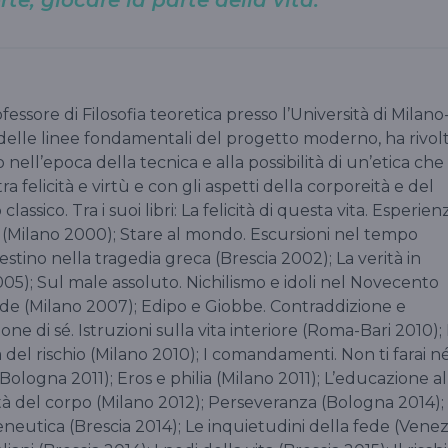
essore di Filosofia teoretica presso l’Università di Milano
 delle linee fondamentali del progetto moderno, ha rivol
 nell’epoca della tecnica e alla possibilità di un’etica che
a felicità e virtù e con gli aspetti della corporeità e del
lassico. Tra i suoi libri: La felicità di questa vita. Esperien
a (Milano 2000); Stare al mondo. Escursioni nel tempo
stino nella tragedia greca (Brescia 2002); La verità in
005); Sul male assoluto. Nichilismo e idoli nel Novecento
ede (Milano 2007); Edipo e Giobbe. Contraddizione e
ne di sé. Istruzioni sulla vita interiore (Roma-Bari 2010); 
del rischio (Milano 2010); I comandamenti. Non ti farai n
ologna 2011); Eros e philia (Milano 2011); L’educazione al
rità del corpo (Milano 2012); Perseveranza (Bologna 2014); 
eneutica (Brescia 2014); Le inquietudini della fede (Venez