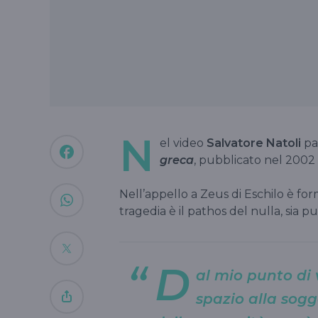
N
el video
Salvatore Natoli
pa
greca
, pubblicato nel 2002
Nell’appello a Zeus di Eschilo è for
tragedia è il pathos del nulla, sia p
D
al mio punto di v
spazio alla sogg