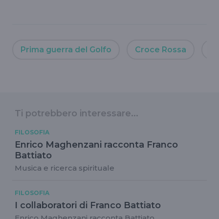
Prima guerra del Golfo
Croce Rossa
Un
Ti potrebbero interessare...
FILOSOFIA
Enrico Maghenzani racconta Franco
Battiato
Musica e ricerca spirituale
FILOSOFIA
I collaboratori di Franco Battiato
Enrico Maghenzani racconta Battiato