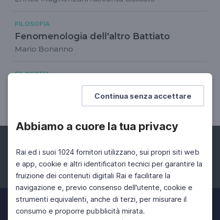
FILOSOFIA
Fenomenologia dell'altro Battiato
Mario Bonanno
FILOSOFIA
Intervista a Franco Battiato
Continua senza accettare
Il percorso musicale e spirituale
Abbiamo a cuore la tua privacy
Rai ed i suoi 1024 fornitori utilizzano, sui propri siti web
e app, cookie e altri identificatori tecnici per garantire la
fruizione dei contenuti digitali Rai e facilitare la
Facebook
Instagram
Twitter
navigazione e, previo consenso dell'utente, cookie e
strumenti equivalenti, anche di terzi, per misurare il
consumo e proporre pubblicità mirata.