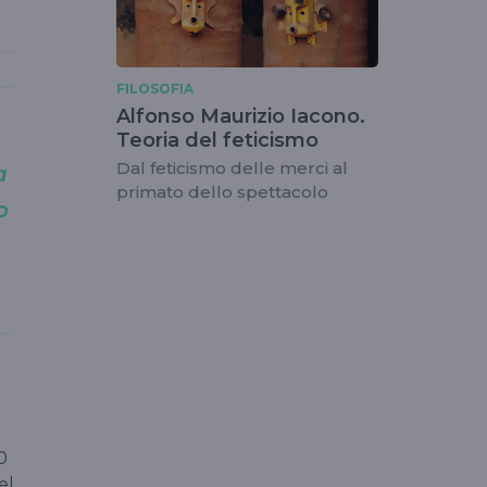
FILOSOFIA
Alfonso Maurizio Iacono.
Teoria del feticismo
Dal feticismo delle merci al
a
primato dello spettacolo
o
0
el