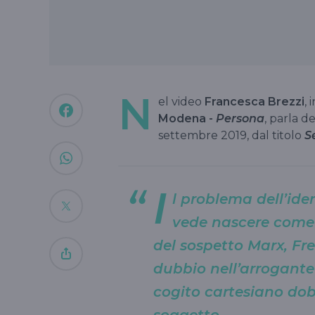
N
el video
Francesca Brezzi
, 
Modena -
Persona
, parla d
settembre 2019, dal titolo
S
I
l problema dell’id
vede nascere come l
del sospetto Marx, Fre
dubbio nell’arrogante
cogito cartesiano dob
soggetto.