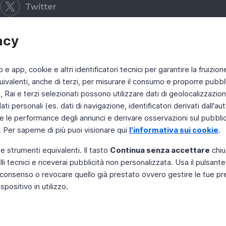
Twitter
acy
b e app, cookie e altri identificatori tecnici per garantire la fruizion
ivalenti, anche di terzi, per misurare il consumo e proporre pubbli
Rai e terzi selezionati possono utilizzare dati di geolocalizzazione,
 personali (es. dati di navigazione, identificatori derivati dall'auten
e le performance degli annunci e derivare osservazioni sul pubblico
. Per saperne di più puoi visionare qui
l'informativa sui cookie
.
 e strumenti equivalenti. Il tasto
Continua senza accettare
chiu
li tecnici e riceverai pubblicità non personalizzata. Usa il pulsant
 il consenso o revocare quello già prestato ovvero gestire le tue p
positivo in utilizzo.