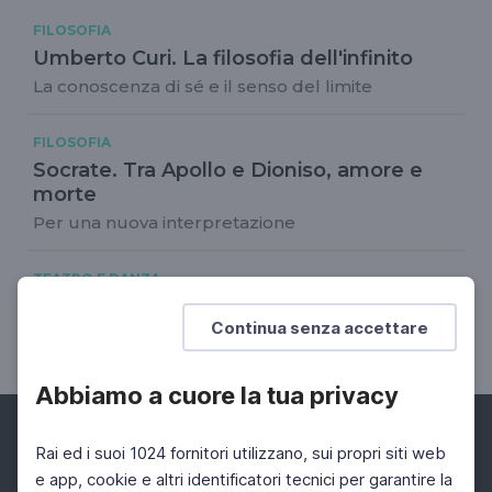
FILOSOFIA
Umberto Curi. La filosofia dell'infinito
La conoscenza di sé e il senso del limite
FILOSOFIA
Socrate. Tra Apollo e Dioniso, amore e
morte
Per una nuova interpretazione
TEATRO E DANZA
Il Festival del Teatro Greco Siracusa 2022
Continua senza accettare
Tutto ( o quasi) sull' edizione numero 57
Abbiamo a cuore la tua privacy
Rai ed i suoi 1024 fornitori utilizzano, sui propri siti web
e app, cookie e altri identificatori tecnici per garantire la