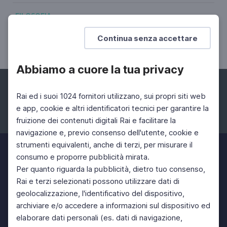
FILOSOFIA
Paolo Barbieri Gentile legge Leopardi
Continua senza accettare
Il divino poeta
Abbiamo a cuore la tua privacy
Rai ed i suoi 1024 fornitori utilizzano, sui propri siti web
e app, cookie e altri identificatori tecnici per garantire la
fruizione dei contenuti digitali Rai e facilitare la
Facebook
Instagram
Twitter
navigazione e, previo consenso dell'utente, cookie e
strumenti equivalenti, anche di terzi, per misurare il
consumo e proporre pubblicità mirata.
Per quanto riguarda la pubblicità, dietro tuo consenso,
Rai e terzi selezionati possono utilizzare dati di
geolocalizzazione, l'identificativo del dispositivo,
archiviare e/o accedere a informazioni sul dispositivo ed
elaborare dati personali (es. dati di navigazione,