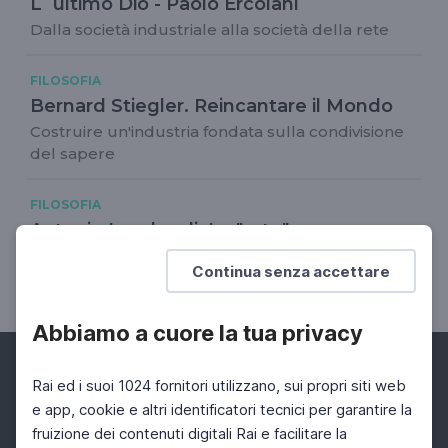
L`ultimo Dio - Paolo Ercolani
Dalla società industriale alla società della rete
FILOSOFIA
Bernard Stiegler. Reincantare il Mondo
Costruire un'industria fondata sulla condivisione
del sapere
FILOSOFIA
Antonio Lombardi. La "rete"
dell'intelligenza
Continua senza accettare
La potenza delle connessioni
Abbiamo a cuore la tua privacy
Rai ed i suoi 1024 fornitori utilizzano, sui propri siti web
e app, cookie e altri identificatori tecnici per garantire la
fruizione dei contenuti digitali Rai e facilitare la
Facebook
Instagram
Twitter