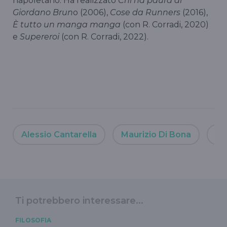
napoletano. Ha realizzato
Chi ha paura di
Giordano Brun
o (2006),
Cose da Runners
(2016),
È tutto un manga manga
(con R. Corradi, 2020)
e
Supereroi
(con R. Corradi, 2022).
Alessio Cantarella
Maurizio Di Bona
mu
Ti potrebbero interessare...
FILOSOFIA