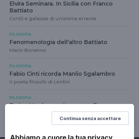
Elvira Seminara. In Sicilia con Franco
Battiato
Cortili e galassie di un'anima errante
FILOSOFIA
Fenomenologia dell'altro Battiato
Mario Bonanno
FILOSOFIA
Fabio Cinti ricorda Manlio Sgalambro
Il poeta filosofo di Lentini
FILOSOFIA
Enrico Maghenzani racconta Franco
Battiato
Continua senza accettare
Musica e ricerca spirituale
Abbiamo a cuore la tua privacy