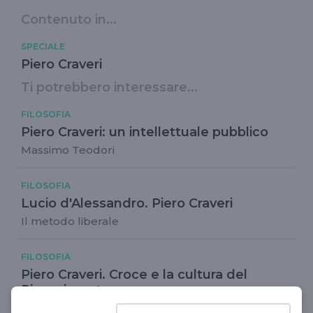
Contenuto in...
SPECIALE
Piero Craveri
Ti potrebbero interessare...
FILOSOFIA
Piero Craveri: un intellettuale pubblico
Massimo Teodori
FILOSOFIA
Lucio d'Alessandro. Piero Craveri
Il metodo liberale
FILOSOFIA
Piero Craveri. Croce e la cultura del
Rinascimento
Un convegno della Fondazione Biblioteca