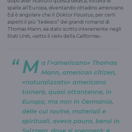
dopo aver ricevuto questa dedica, volterà le
spalle all’Europa, diventando cittadino americano.
Ed è singolare che Il
Doktor Faustus
, per certi
aspetti il più “tedesco” dei grandi romanzi di
Thomas Mann, sia stato scritto interamente negli
Stati Uniti, «sotto il cielo della California».
M
a l’«americano» Thomas
Mann, american citizen,
«naturalizzato» americano
tornerà, quasi ottantenne, in
Europa, ma non in Germania,
delle cui rovine, materiali e
spirituali, aveva paura, bensì in
Svizzera, dove si spegnerà: è