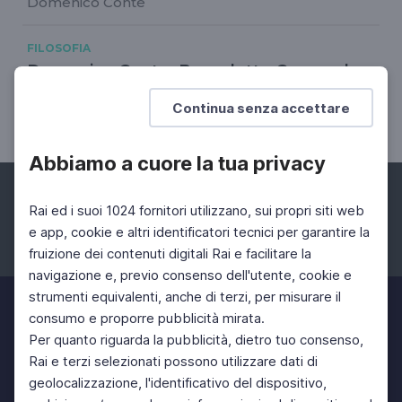
Domenico Conte
FILOSOFIA
Domenico Conte. Benedetto Croce e la
Germania
Continua senza accettare
Spengler, Goethe, Thomas Mann
Abbiamo a cuore la tua privacy
Rai ed i suoi 1024 fornitori utilizzano, sui propri siti web
e app, cookie e altri identificatori tecnici per garantire la
fruizione dei contenuti digitali Rai e facilitare la
Facebook
Instagram
Twitter
navigazione e, previo consenso dell'utente, cookie e
strumenti equivalenti, anche di terzi, per misurare il
consumo e proporre pubblicità mirata.
Per quanto riguarda la pubblicità, dietro tuo consenso,
Rai e terzi selezionati possono utilizzare dati di
geolocalizzazione, l'identificativo del dispositivo,