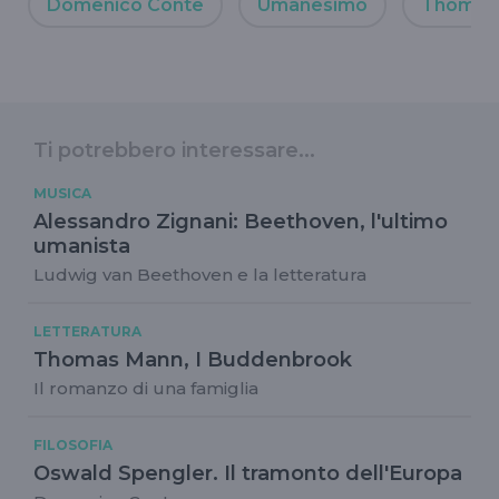
Domenico Conte
Umanesimo
Thomas
Ti potrebbero interessare...
MUSICA
Alessandro Zignani: Beethoven, l'ultimo
umanista
Ludwig van Beethoven e la letteratura
LETTERATURA
Thomas Mann, I Buddenbrook
Il romanzo di una famiglia
FILOSOFIA
Oswald Spengler. Il tramonto dell'Europa