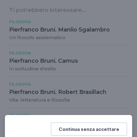
Ti potrebbero interessare...
FILOSOFIA
Pierfranco Bruni. Manlio Sgalambro
Un filosofo asistematico
FILOSOFIA
Pierfranco Bruni. Camus
In solitudine d'esilio
FILOSOFIA
Pierfranco Bruni. Robert Brasillach
Vita, letteratura e filosofia
FILOSOFIA
Pierfranco Bruni. Francesco Grisi
Continua senza accettare
La scrittura della vita