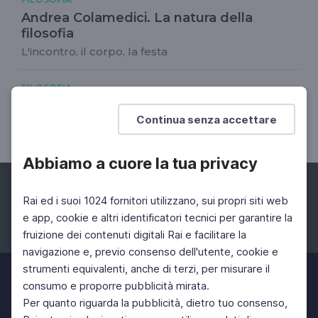
Andrea Colamedici. La natura della
filosofia
L'incontro, il corpo, la festa
FILOSOFIA
Simone Regazzoni. Diventare adulti
Continua senza accettare
Filosofia dell'adolescenza
Abbiamo a cuore la tua privacy
Rai ed i suoi 1024 fornitori utilizzano, sui propri siti web
e app, cookie e altri identificatori tecnici per garantire la
fruizione dei contenuti digitali Rai e facilitare la
Facebook
Instagram
Twitter
navigazione e, previo consenso dell'utente, cookie e
strumenti equivalenti, anche di terzi, per misurare il
consumo e proporre pubblicità mirata.
Per quanto riguarda la pubblicità, dietro tuo consenso,