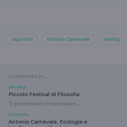
algoritmi
Antonio Carnevale
intelligenz
Contenuto in...
SPECIALE
Piccolo Festival di Filosofia
Ti potrebbero interessare...
FILOSOFIA
Antonio Carnevale. Ecologia e