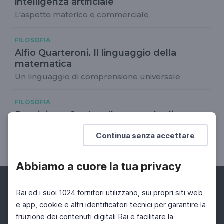
intelligenza artificiale
L'aspetto materico e commerciale
FILOSOFIA
Alfio Quarteroni. Il linguaggio della
matematica
Un linguaggio di comprensione universale
FILOSOFIA
Dominique Cardon. Il potere degli
algoritmi
Continua senza accettare
Festival della Mente di Sarzana
Abbiamo a cuore la tua privacy
Rai ed i suoi 1024 fornitori utilizzano, sui propri siti web
e app, cookie e altri identificatori tecnici per garantire la
fruizione dei contenuti digitali Rai e facilitare la
Facebook
Instagram
Twitter