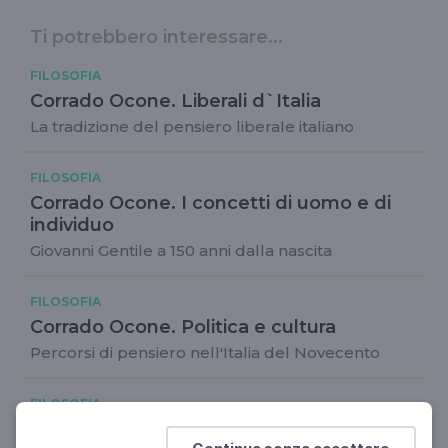
Ti potrebbero interessare...
FILOSOFIA
Corrado Ocone. Liberali d`Italia
La tradizione del pensiero liberale italiano
FILOSOFIA
Corrado Ocone. I concetti di uomo e di
individuo
Giovanni Gentile a 150 anni dalla nascita
FILOSOFIA
Corrado Ocone. Politica e cultura
Percorsi di pensiero nell'Italia del Novecento
FILOSOFIA
Roberta de Monticelli. Tempo Presente