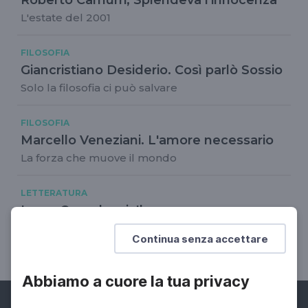
L'estate del 2001
FILOSOFIA
Giancristiano Desiderio. Così parlò Sossio
Solo la filosofia ci può salvare
FILOSOFIA
Marcello Veneziani. L'amore necessario
La forza che muove il mondo
LETTERATURA
Laura Corraducci, Il passo
dell'obbedienza
Continua senza accettare
La necessità della parola poetica
Abbiamo a cuore la tua privacy