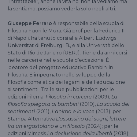
“intrattabile”, anche la vita noi non la vediamo ma
la sentiamo, possiamo vederla solo negli altri.
Giuseppe Ferraro
è responsabile della scuola di
Filosofia Fuori le Mura. Già prof per la Federico II
di Napoli, ha tenuto corsi alla Albert Ludwigs
Universität di Freiburg i.B., e alla Università dello
Stato di Rio de Janeiro (UERJ). Tiene da anni corsi
nelle carceri e nelle scuole d’eccezione. È
ideatore del progetto educativo Bambini in
Filosofia. È impegnato nello sviluppo della
filosofia come etica dei legami e dell’educazione
ai sentimenti. Tra le sue pubblicazioni per le
edizioni Filema:
Filosofia in carcere
(2009),
La
filosofia spiegata ai bambini
(2010),
La scuola dei
sentimenti
(2011),
L’anima e la voce
(2013); per
Stampa Alternativa
L'assassino dei sogni, lettere
fra un ergastolano e un filosofo (
2024); per le
edizioni Mimesis
La declusione della libertà
(2018);