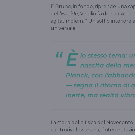
E Bruno, in fondo, riprende una sapi
dell’
Eneide
, Virgilio fa dire ad Anc
agitat molem..." Un soffio interior
universale.
È
lo stesso tema: u
nascita della me
Planck, con l’abband
— segna il ritorno di
inerte, ma realtà vibr
La storia della fisica del Novecento
controrivoluzionaria, l’interpreta