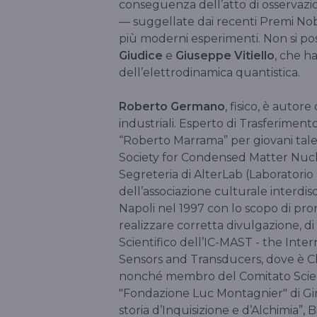
conseguenza dell’atto di osservazio
— suggellate dai recenti Premi Nobe
più moderni esperimenti. Non si poss
Giudice
e
Giuseppe Vitiello
, che h
dell’elettrodinamica quantistica.
Roberto Germano
, fisico, è autore
industriali. Esperto di Trasferimen
“Roberto Marrama” per giovani talen
Society for Condensed Matter Nucl
Segreteria di AlterLab (Laboratorio 
dell’associazione culturale interdis
Napoli nel 1997 con lo scopo di pro
realizzare corretta divulgazione, d
Scientifico dell’IC-MAST - the Inte
Sensors and Transducers, dove è 
nonché membro del Comitato Scie
"Fondazione Luc Montagnier" di Gin
storia d’Inquisizione e d’Alchimia”, 