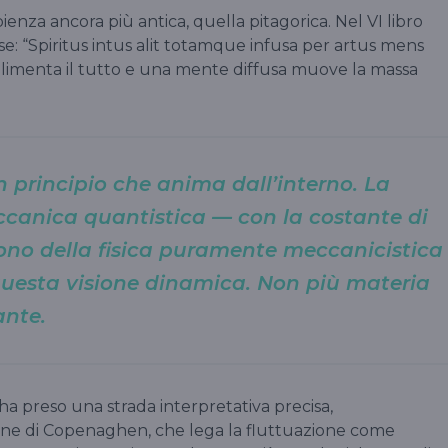
enza ancora più antica, quella pitagorica. Nel VI libro
hise: “Spiritus intus alit totamque infusa per artus mens
e alimenta il tutto e una mente diffusa muove la massa
n principio che anima dall’interno. La
ccanica quantistica — con la costante di
ono della fisica puramente meccanicistica
 questa visione dinamica. Non più materia
ante.
 ha preso una strada interpretativa precisa,
zione di Copenaghen, che lega la fluttuazione come