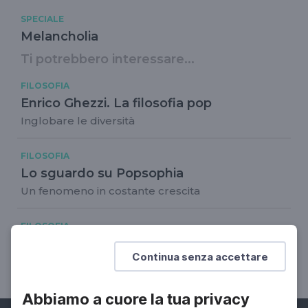
SPECIALE
Melancholia
Ti potrebbero interessare...
FILOSOFIA
Enrico Ghezzi. La filosofia pop
Inglobare le diversità
FILOSOFIA
Lo sguardo su Popsophia
Un fenomeno in costante crescita
FILOSOFIA
Piero Sansonetti. Troppa libertà?
Continua senza accettare
PopSophia
Abbiamo a cuore la tua privacy