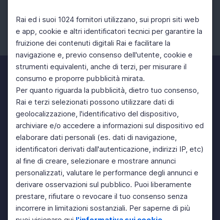
Rai ed i suoi 1024 fornitori utilizzano, sui propri siti web
e app, cookie e altri identificatori tecnici per garantire la
fruizione dei contenuti digitali Rai e facilitare la
Facebook
Instagram
Twitter
navigazione e, previo consenso dell'utente, cookie e
strumenti equivalenti, anche di terzi, per misurare il
consumo e proporre pubblicità mirata.
Per quanto riguarda la pubblicità, dietro tuo consenso,
Rai e terzi selezionati possono utilizzare dati di
geolocalizzazione, l'identificativo del dispositivo,
archiviare e/o accedere a informazioni sul dispositivo ed
elaborare dati personali (es. dati di navigazione,
identificatori derivati dall'autenticazione, indirizzi IP, etc)
al fine di creare, selezionare e mostrare annunci
personalizzati, valutare le performance degli annunci e
derivare osservazioni sul pubblico. Puoi liberamente
prestare, rifiutare o revocare il tuo consenso senza
incorrere in limitazioni sostanziali. Per saperne di più
puoi visionare qui
l'informativa sui cookie
.