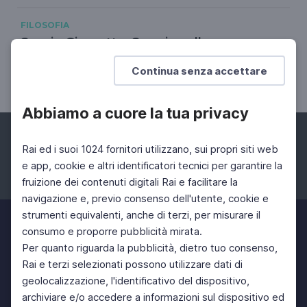
FILOSOFIA
Sossio Giametta. Saggio sullo
Zarathustra
Continua senza accettare
Un'opera che è il compimento dell'età moderna
Abbiamo a cuore la tua privacy
Rai ed i suoi 1024 fornitori utilizzano, sui propri siti web
e app, cookie e altri identificatori tecnici per garantire la
fruizione dei contenuti digitali Rai e facilitare la
Facebook
Instagram
Twitter
navigazione e, previo consenso dell'utente, cookie e
strumenti equivalenti, anche di terzi, per misurare il
consumo e proporre pubblicità mirata.
Per quanto riguarda la pubblicità, dietro tuo consenso,
Rai e terzi selezionati possono utilizzare dati di
geolocalizzazione, l'identificativo del dispositivo,
archiviare e/o accedere a informazioni sul dispositivo ed