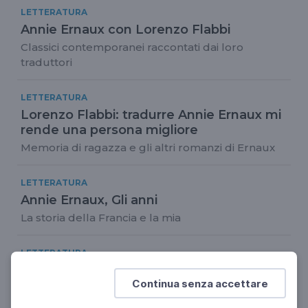
LETTERATURA
Annie Ernaux con Lorenzo Flabbi
Classici contemporanei raccontati dai loro
traduttori
LETTERATURA
Lorenzo Flabbi: tradurre Annie Ernaux mi
rende una persona migliore
Memoria di ragazza e gli altri romanzi di Ernaux
LETTERATURA
Annie Ernaux, Gli anni
La storia della Francia e la mia
LETTERATURA
Cinzia Bigliosi, Irène Némirovsky
Continua senza accettare
La scrittrice che visse due volte