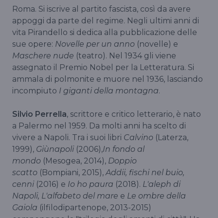
Roma. Si iscrive al partito fascista, così da avere
appoggi da parte del regime. Negli ultimi anni di
vita Pirandello si dedica alla pubblicazione delle
sue opere:
Novelle per un anno
(novelle) e
Maschere nude
(teatro). Nel 1934 gli viene
assegnato il Premio Nobel per la Letteratura. Si
ammala di polmonite e muore nel 1936, lasciando
incompiuto
I giganti della montagna
.
Silvio Perrella
, scrittore e critico letterario, è nato
a Palermo nel 1959. Da molti anni ha scelto di
vivere a Napoli. Tra i suoi libri
Calvino
(Laterza,
1999),
Giùnapoli
(2006),
In fondo al
mondo
(Mesogea, 2014),
Doppio
scatto
(Bompiani, 2015),
Addii, fischi nel buio,
cenni
(2016) e
Io ho paura
(2018).
L'aleph di
Napoli, L'alfabeto del mare
e
Le ombre della
Gaiola
(ilfilodipartenope, 2013-2015)