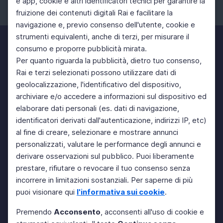
e app, cookie e altri identificatori tecnici per garantire la
fruizione dei contenuti digitali Rai e facilitare la
Facebook
Instagram
Twitter
navigazione e, previo consenso dell'utente, cookie e
strumenti equivalenti, anche di terzi, per misurare il
consumo e proporre pubblicità mirata.
Per quanto riguarda la pubblicità, dietro tuo consenso,
Rai e terzi selezionati possono utilizzare dati di
geolocalizzazione, l'identificativo del dispositivo,
archiviare e/o accedere a informazioni sul dispositivo ed
elaborare dati personali (es. dati di navigazione,
identificatori derivati dall'autenticazione, indirizzi IP, etc)
al fine di creare, selezionare e mostrare annunci
personalizzati, valutare le performance degli annunci e
derivare osservazioni sul pubblico. Puoi liberamente
prestare, rifiutare o revocare il tuo consenso senza
incorrere in limitazioni sostanziali. Per saperne di più
puoi visionare qui
l'informativa sui cookie
.
Premendo
Acconsento
, acconsenti all'uso di cookie e