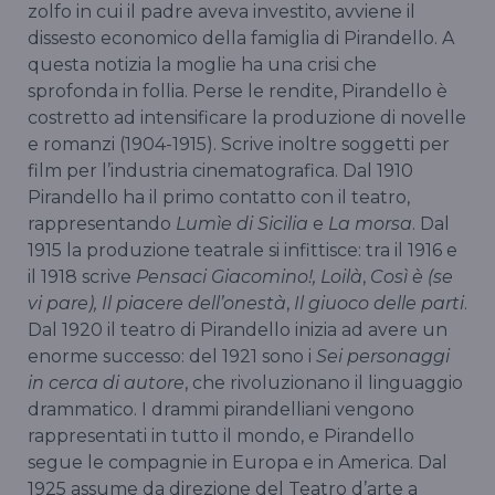
zolfo in cui il padre aveva investito, avviene il
dissesto economico della famiglia di Pirandello. A
questa notizia la moglie ha una crisi che
sprofonda in follia. Perse le rendite, Pirandello è
costretto ad intensificare la produzione di novelle
e romanzi (1904-1915). Scrive inoltre soggetti per
film per l’industria cinematografica. Dal 1910
Pirandello ha il primo contatto con il teatro,
rappresentando
Lumìe di Sicilia
e
La morsa
. Dal
1915 la produzione teatrale si infittisce: tra il 1916 e
il 1918 scrive
Pensaci Giacomino!, Loilà
,
Così è (se
vi pare), Il piacere dell’onestà
,
Il giuoco delle parti
.
Dal 1920 il teatro di Pirandello inizia ad avere un
enorme successo: del 1921 sono i
Sei personaggi
in cerca di autore
, che rivoluzionano il linguaggio
drammatico. I drammi pirandelliani vengono
rappresentati in tutto il mondo, e Pirandello
segue le compagnie in Europa e in America. Dal
1925 assume da direzione del Teatro d’arte a