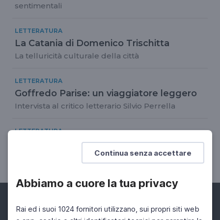
sentimentali
LETTERATURA
La Catania di Domenico Trischitta
La telluricità culturale della città
LETTERATURA
Goffredo Parise: un viaggiatore leggero
Intervista al critico letterario Silvio Perrella
LETTERATURA
Addio a Gianni Celati
Continua senza accettare
Il ricordo di Silvio Perrella
Abbiamo a cuore la tua privacy
Rai ed i suoi 1024 fornitori utilizzano, sui propri siti web