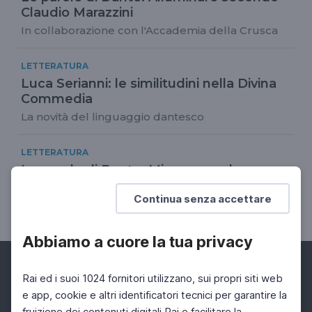
Claudio Marazzini
In collaborazione con l'Accademia della Crusca
LETTERATURA
Luca Serianni: le similitudini nella Divina
Commedia
La novità del linguaggio dantesco
LETTERATURA
Le parole di Dante: Mirra secondo
Claudio Marazzini
Continua senza accettare
In collaborazione con l'Accademia della Crusca
Abbiamo a cuore la tua privacy
Rai ed i suoi 1024 fornitori utilizzano, sui propri siti web
e app, cookie e altri identificatori tecnici per garantire la
fruizione dei contenuti digitali Rai e facilitare la
Facebook
Instagram
Twitter