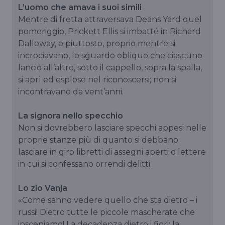
L’uomo che amava i suoi simili
Mentre di fretta attraversava Deans Yard quel
pomeriggio, Prickett Ellis si imbatté in Richard
Dalloway, o piuttosto, proprio mentre si
incrociavano, lo sguardo obliquo che ciascuno
lanciò all’altro, sotto il cappello, sopra la spalla,
si aprì ed esplose nel riconoscersi; non si
incontravano da vent’anni.
La signora nello specchio
Non si dovrebbero lasciare specchi appesi nelle
proprie stanze più di quanto si debbano
lasciare in giro libretti di assegni aperti o lettere
in cui si confessano orrendi delitti.
Lo zio Vanja
«Come sanno vedere quello che sta dietro – i
russi! Dietro tutte le piccole mascherate che
insceniamo! La decadenza dietro i fiori; la