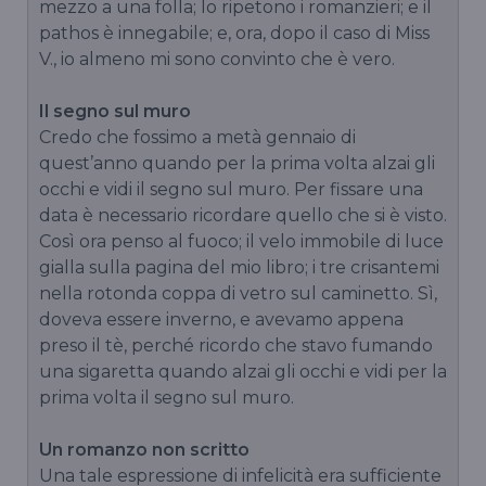
mezzo a una folla; lo ripetono i romanzieri; e il
pathos è innegabile; e, ora, dopo il caso di Miss
V., io almeno mi sono convinto che è vero.
Il segno sul muro
Credo che fossimo a metà gennaio di
quest’anno quando per la prima volta alzai gli
occhi e vidi il segno sul muro. Per fissare una
data è necessario ricordare quello che si è visto.
Così ora penso al fuoco; il velo immobile di luce
gialla sulla pagina del mio libro; i tre crisantemi
nella rotonda coppa di vetro sul caminetto. Sì,
doveva essere inverno, e avevamo appena
preso il tè, perché ricordo che stavo fumando
una sigaretta quando alzai gli occhi e vidi per la
prima volta il segno sul muro.
Un romanzo non scritto
Una tale espressione di infelicità era sufficiente