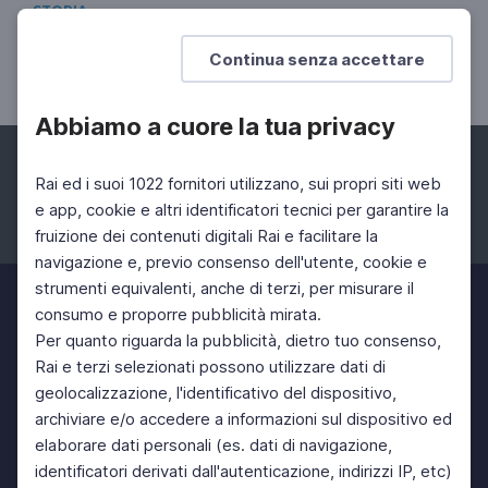
STORIA
7 dicembre 1941. Attacco a Pearl Harbour
Continua senza accettare
La II Guerra Mondiale nel Pacifico
Abbiamo a cuore la tua privacy
Rai ed i suoi 1022 fornitori utilizzano, sui propri siti web
e app, cookie e altri identificatori tecnici per garantire la
fruizione dei contenuti digitali Rai e facilitare la
Facebook
Instagram
Twitter
navigazione e, previo consenso dell'utente, cookie e
strumenti equivalenti, anche di terzi, per misurare il
consumo e proporre pubblicità mirata.
Per quanto riguarda la pubblicità, dietro tuo consenso,
Rai e terzi selezionati possono utilizzare dati di
geolocalizzazione, l'identificativo del dispositivo,
archiviare e/o accedere a informazioni sul dispositivo ed
elaborare dati personali (es. dati di navigazione,
identificatori derivati dall'autenticazione, indirizzi IP, etc)