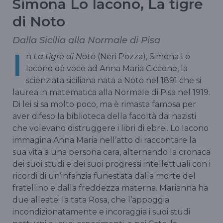
Simona Lo Iacono, La tigre
di Noto
Dalla Sicilia alla Normale di Pisa
I
n
La tigre di Noto
(Neri Pozza), Simona Lo
Iacono dà voce ad Anna Maria Ciccone, la
scienziata siciliana nata a Noto nel 1891 che si
laurea in matematica alla Normale di Pisa nel 1919.
Di lei si sa molto poco, ma è rimasta famosa per
aver difeso la biblioteca della facoltà dai nazisti
che volevano distruggere i libri di ebrei. Lo Iacono
immagina Anna Maria nell’atto di raccontare la
sua vita a una persona cara, alternando la cronaca
dei suoi studi e dei suoi progressi intellettuali con i
ricordi di un’infanzia funestata dalla morte del
fratellino e dalla freddezza materna. Marianna ha
due alleate: la tata Rosa, che l’appoggia
incondizionatamente e incoraggia i suoi studi