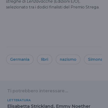
streghe di Lenzavacche
(Edizioni E/O),
selezionato tra i dodici finalisti del Premio Strega.
Germania
libri
nazismo
Simona L
Ti potrebbero interessare...
LETTERATURA
Elisabetta Strickland, Emmy Noether