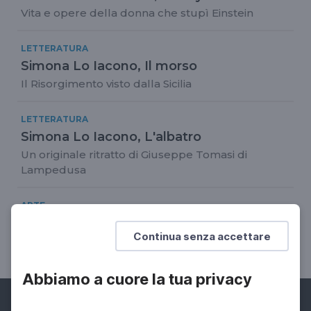
Vita e opere della donna che stupì Einstein
LETTERATURA
Simona Lo Iacono, Il morso
Il Risorgimento visto dalla Sicilia
LETTERATURA
Simona Lo Iacono, L'albatro
Un originale ritratto di Giuseppe Tomasi di
Lampedusa
ARTE
Zeri e il Barocco di Noto
Continua senza accettare
Monumenti Terminali, 1995
Abbiamo a cuore la tua privacy