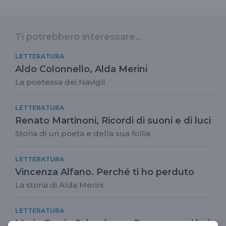
Ti potrebbero interessare...
LETTERATURA
Aldo Colonnello, Alda Merini
La poetessa dei Navigli
LETTERATURA
Renato Martinoni, Ricordi di suoni e di luci
Storia di un poeta e della sua follia
LETTERATURA
Vincenza Alfano. Perché ti ho perduto
La storia di Alda Merini
LETTERATURA
Maria Grazia Calandrone, Dove non mi hai