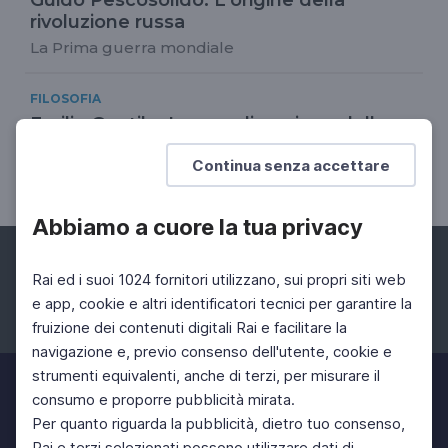
rivoluzione russa
La Prima guerra mondiale
FILOSOFIA
Emilio Gentile. La sacralizzazione della
politica
Continua senza accettare
Il mito dell'uomo nuovo
Abbiamo a cuore la tua privacy
Rai ed i suoi 1024 fornitori utilizzano, sui propri siti web
e app, cookie e altri identificatori tecnici per garantire la
fruizione dei contenuti digitali Rai e facilitare la
Facebook
Instagram
Twitter
navigazione e, previo consenso dell'utente, cookie e
strumenti equivalenti, anche di terzi, per misurare il
consumo e proporre pubblicità mirata.
Per quanto riguarda la pubblicità, dietro tuo consenso,
Rai e terzi selezionati possono utilizzare dati di