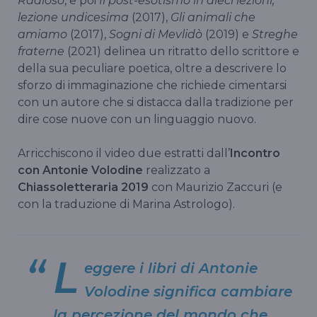
Radioso
, e poi
Il post-esotismo in dieci lezioni,
lezione undicesima
(2017),
Gli animali che
amiamo
(2017),
Sogni di Mevlidò
(2019) e
Streghe
fraterne
(2021) delinea un ritratto dello scrittore e
della sua peculiare poetica, oltre a descrivere lo
sforzo di immaginazione che richiede cimentarsi
con un autore che si distacca dalla tradizione per
dire cose nuove con un linguaggio nuovo.
Arricchiscono il video due estratti dall’
Incontro
con Antonie Volodine
realizzato a
Chiassoletteraria 2019
con Maurizio Zaccuri (e
con la traduzione di Marina Astrologo).
L
eggere i libri di Antonie
Volodine significa cambiare
la percezione del mondo che