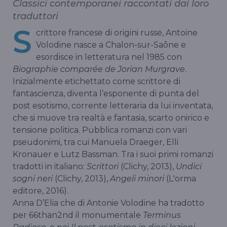
Classici contemporanei raccontati dai loro
traduttori
S
crittore francese di origini russe, Antoine
Volodine nasce a Chalon-sur-Saône e
esordisce in letteratura nel 1985 con
Biographie comparée de Jorian Murgrave
.
Inizialmente etichettato come scrittore di
fantascienza, diventa l’esponente di punta del
post esotismo, corrente letteraria da lui inventata,
che si muove tra realtà e fantasia, scarto onirico e
tensione politica. Pubblica romanzi con vari
pseudonimi, tra cui Manuela Draeger, Elli
Kronauer e Lutz Bassman. Tra i suoi primi romanzi
tradotti in italiano:
Scrittori
(Clichy, 2013),
Undici
sogni neri
(Clichy, 2013),
Angeli minori
(L'orma
editore, 2016).
Anna D’Elia che di Antonie Volodine ha tradotto
per 66than2nd il monumentale
Terminus