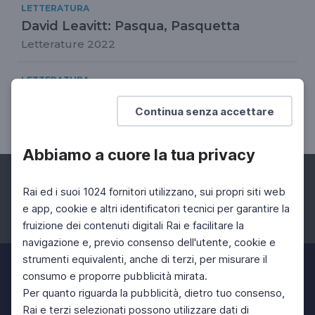
LETTERATURA
David Leavitt: Pasqua, Pasquetta
Letterature 2022
LETTERATURA
Letterature 2022
Continua senza accettare
12 Lug 2022 > 21 Lug 2022
Abbiamo a cuore la tua privacy
Rai ed i suoi 1024 fornitori utilizzano, sui propri siti web
e app, cookie e altri identificatori tecnici per garantire la
fruizione dei contenuti digitali Rai e facilitare la
Facebook
Instagram
Twitter
navigazione e, previo consenso dell'utente, cookie e
strumenti equivalenti, anche di terzi, per misurare il
consumo e proporre pubblicità mirata.
Per quanto riguarda la pubblicità, dietro tuo consenso,
Rai e terzi selezionati possono utilizzare dati di