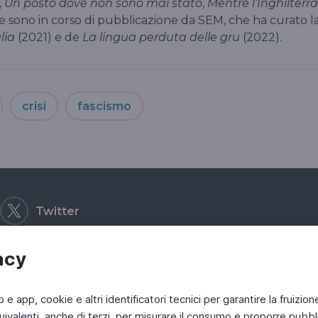
i,
Un posto dove non sono mai stato
,
Mentre l’Inghilterra
re sono in corso di pubblicazione da SEM, che ha curato l
lia
(2021) e de
La lingua perduta delle gru
(2022).
crisi
fascismo
Twitter
acy
b e app, cookie e altri identificatori tecnici per garantire la fruizion
ivalenti, anche di terzi, per misurare il consumo e proporre pubbli