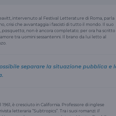
avitt, intervenuto al Festival Letterature di Roma, parla
mo, crisi che avvantaggia i fascisti di tutto il mondo. Il suo
, pasquetta
, non è ancora completato; per ora ha scritto
more tra uomini sessantenni. Il brano da lui letto al
nzo.
sibile separare la situazione pubblica e l
a.
1961, è cresciuto in California. Professore di inglese
 rivista letteraria “Subtropics”. Tra i suoi romanzi:
Il