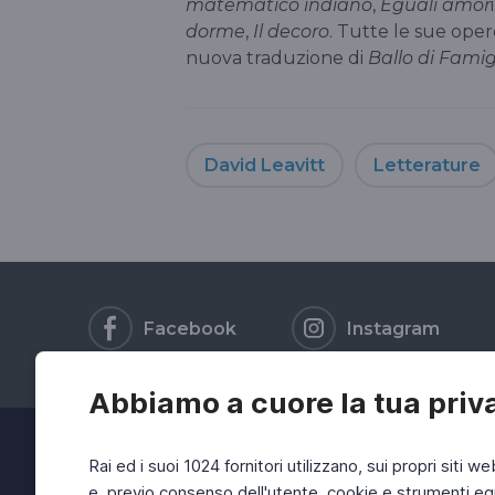
matematico indiano
,
Eguali amor
dorme
,
Il decoro
. Tutte le sue ope
nuova traduzione di
Ballo di Famig
David Leavitt
Letterature
Facebook
Instagram
Abbiamo a cuore la tua priv
Rai ed i suoi 1024 fornitori utilizzano, sui propri siti we
e, previo consenso dell'utente, cookie e strumenti equ