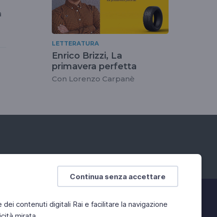
a
LETTERATURA
Enrico Brizzi, La
primavera perfetta
Con Lorenzo Carpanè
Continua senza accettare
e dei contenuti digitali Rai e facilitare la navigazione
cità mirata.